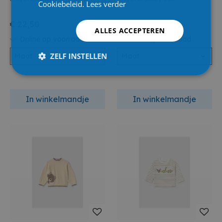
Cookiebeleid.
Lees verder
€ 22,50
€ 32,50
ALLES ACCEPTEREN
Online op voorraad
Online op voorraad
ZELF INSTELLEN
Maat
Maat
In winkelmandje
In winkelmandje