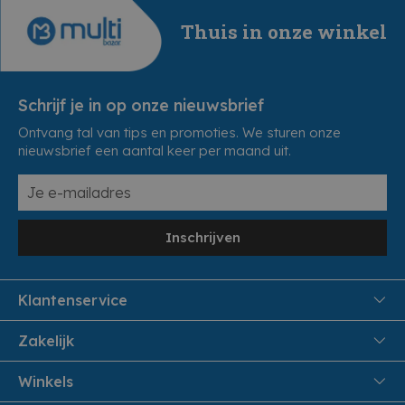
Thuis in onze winkel
Schrijf je in op onze nieuwsbrief
Ontvang tal van tips en promoties. We sturen onze
nieuwsbrief een aantal keer per maand uit.
Inschrijven
Klantenservice
FAQ
Zakelijk
Veiligheid en Privacy
Samenwoonactie
Winkels
Veilig Betalen