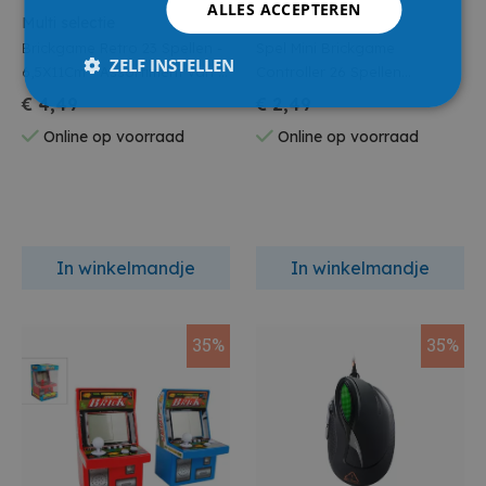
ALLES ACCEPTEREN
Multi selectie
Multi selectie
Brickgame Retro 23 Spellen -
Spel Mini Brickgame
ZELF INSTELLEN
6,5X11Cm - Assortiment van 4
Controller 26 Spellen
(prijs per stuk)
Sleutelhanger - 6Cm -
€ 4,49
€ 2,49
Assortiment van 4 (prijs per
Online op voorraad
Online op voorraad
stuk)
In winkelmandje
In winkelmandje
35%
35%