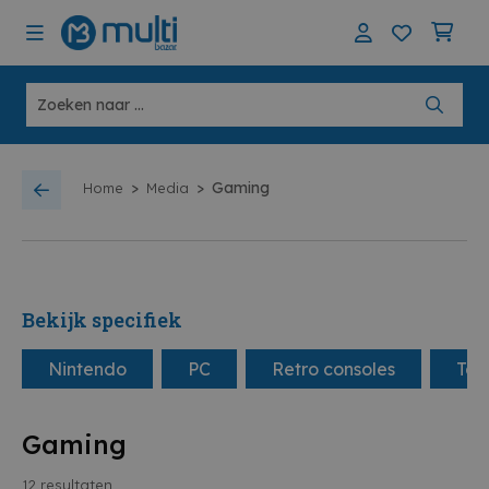
>
>
Gaming
Home
Media
Bekijk specifiek
Nintendo
PC
Retro consoles
Tab
Gaming
12
resultaten