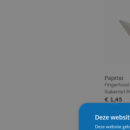
Papstar
Fingerfood 
Suikerriet 
Wit Drop 12
€ 1,45
Online op
Deze websit
Deze website geb