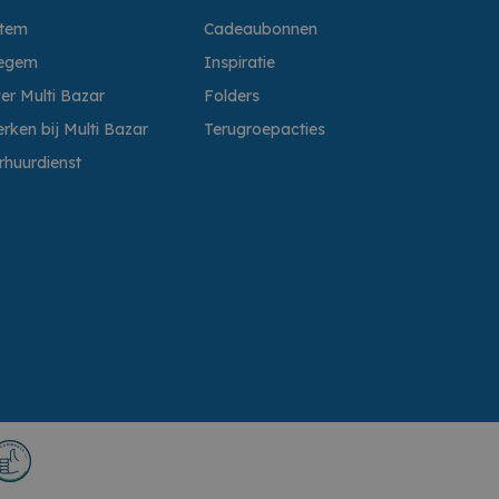
ttem
Cadeaubonnen
egem
Inspiratie
er Multi Bazar
Folders
rken bij Multi Bazar
Terugroepacties
rhuurdienst