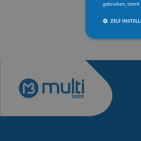
gebruiken, stemt
In w
ZELF INSTEL