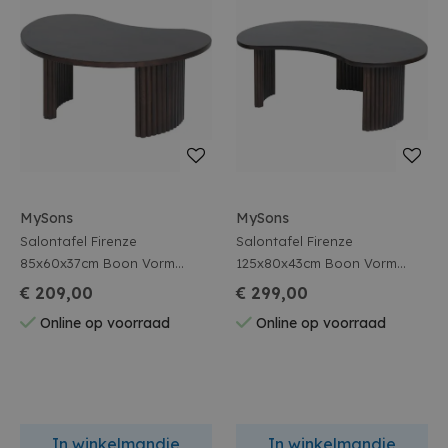
MySons
MySons
Salontafel Firenze
Salontafel Firenze
85x60x37cm Boon Vorm
125x80x43cm Boon Vorm
Mangohout Walnut Brown
Mangohout Walnut Brown
€ 209,00
€ 299,00
Gelakt
Gelakt
Online op voorraad
Online op voorraad
In winkelmandje
In winkelmandje