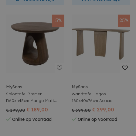
5%
25%
MySons
MySons
Salontafel Bremen
Wandtafel Lagos
D60xh45cm Mango Matt
160x40x76cm Acacia
Walnut Gelakt
Weathered Wood Gelakt
€ 189,00
€ 299,00
€ 199,00
€ 399,00
Online op voorraad
Online op voorraad