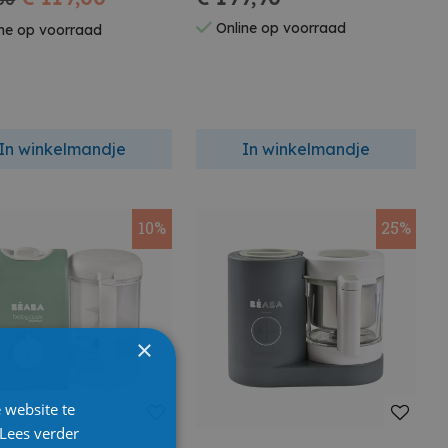
00
Online op voorraad
ne op voorraad
In winkelmandje
In winkelmandje
10%
25%
×
 website te
Lees verder