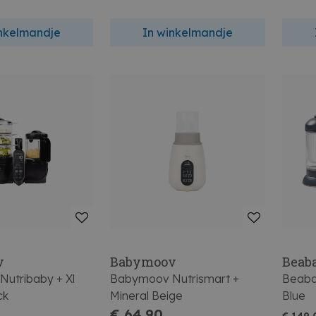
inkelmandje
In winkelmandje
v
Babymoov
Beab
utribaby + Xl
Babymoov Nutrismart +
Beaba
ck
Mineral Beige
Blue
€ 64,90