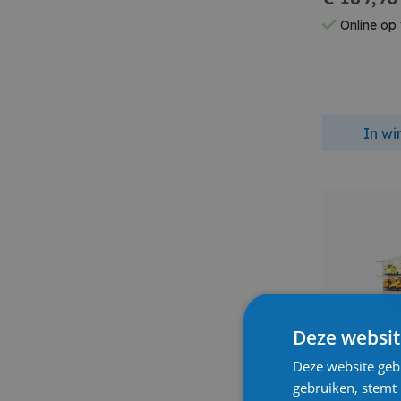
Online op
In w
Deze websit
Deze website geb
gebruiken, stemt