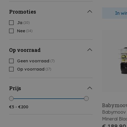
Promoties
In w
Ja
(10)
Nee
(14)
Op voorraad
Geen voorraad
(7)
Op voorraad
(17)
Prijs
Babymoo
Babymoov N
Mineral Bla
€ 189,90