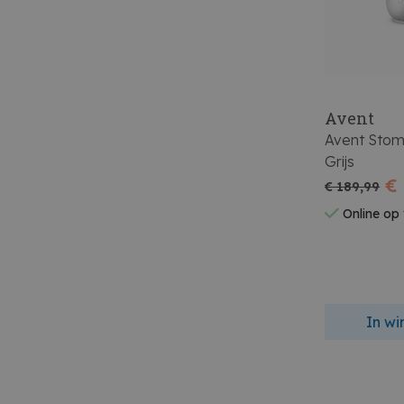
Avent
Avent Stom
Grijs
€
€ 189,99
Online op
In w