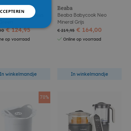
a
Beaba
ACCEPTEREN
 Babycook Express
Beaba Babycook Neo
Green
Mineral Grijs
€ 124,95
€ 164,00
00
€ 219,95
ne op voorraad
Online op voorraad
In winkelmandje
In winkelmandje
70%