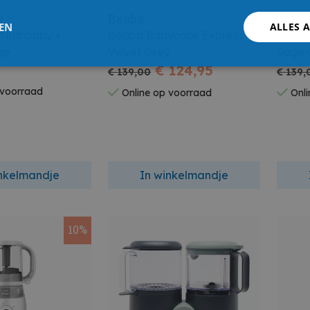
v
Beaba
Beab
LEN
ALLES 
Nutribaby +
Beaba Babycook Express
Beaba
ge
Velvet Grey
Sage 
€ 124,95
€ 139,00
€ 139,
 voorraad
Online op voorraad
Onli
inkelmandje
In winkelmandje
10%