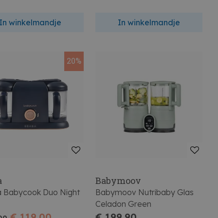
In winkelmandje
In winkelmandje
20%
a
Babymoov
 Babycook Duo Night
Babymoov Nutribaby Glas
Celadon Green
€ 119,00
€ 199,90