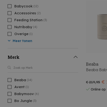
Babycook
(12)
Accessoires
(2)
Feeding Station
(3)
Nutribaby
(4)
Overige
(1)
Meer tonen
Merk
Beaba
Beaba Bab
Beaba
(14)
€ 
€ 219,95
Avent
(1)
Online op
Babymoov
(6)
Bo Jungle
(3)