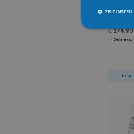
Babymoo
ZELF INSTEL
Babymoov 
Mineral Bei
€ 174,90
Online op
In w