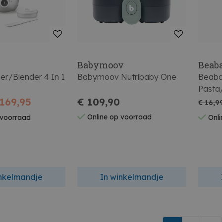
Babymoov
Beab
er/Blender 4 In 1
Babymoov Nutribaby One
Beaba
Pasta/
 169,95
€ 109,90
€ 16,9
Online op voorraad
 voorraad
Onli
inkelmandje
In winkelmandje