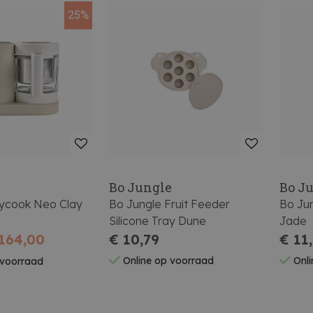
25%
Bo Jungle
Bo J
ycook Neo Clay
Bo Jungle Fruit Feeder
Bo Jun
Silicone Tray Dune
Jade
164,00
€ 10,79
€ 11
Online op voorraad
Onli
 voorraad