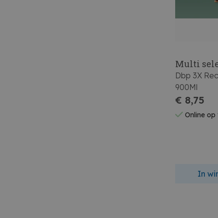
Multi sel
Dbp 3X Rec
900Ml
€ 8,75
Online op
In w