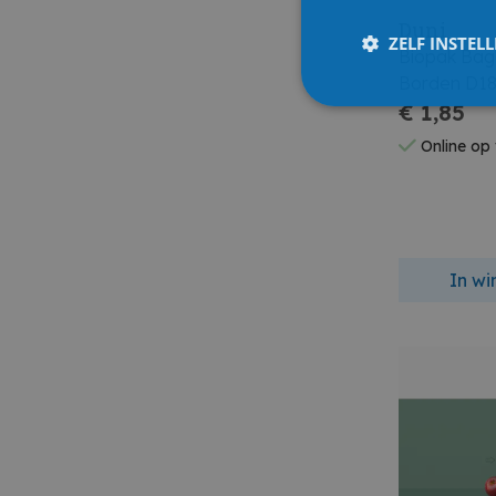
Duni
ZELF INSTEL
Biopak Bag
Borden D18
€ 1,85
Online op
In w