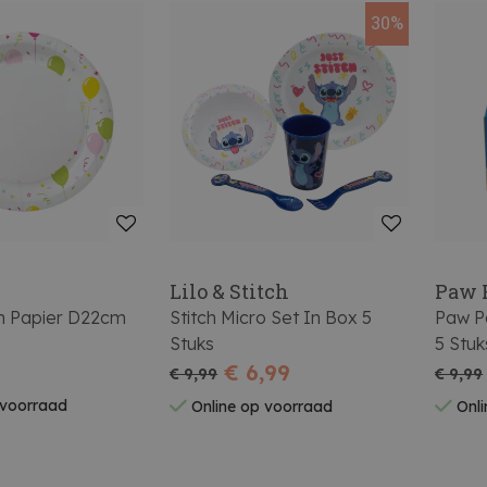
30%
Lilo & Stitch
Paw 
n Papier D22cm
Stitch Micro Set In Box 5
Paw Pa
n
Stuks
5 Stuk
€ 6,99
€ 9,99
€ 9,99
 voorraad
Online op voorraad
Onli