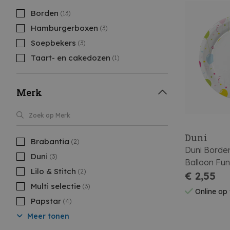
Borden
(13)
Hamburgerboxen
(3)
Soepbekers
(3)
Taart- en cakedozen
(1)
Merk
Duni
Brabantia
(2)
Duni Borde
Duni
(3)
Balloon Fu
Lilo & Stitch
(2)
€ 2,55
Multi selectie
(3)
Online op
Papstar
(4)
Meer tonen