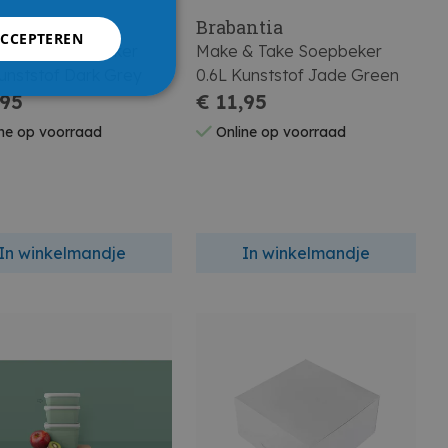
antia
Brabantia
ACCEPTEREN
& Take Soepbeker
Make & Take Soepbeker
unststof Dark Grey
0.6L Kunststof Jade Green
,95
€ 11,95
ne op voorraad
Online op voorraad
In winkelmandje
In winkelmandje