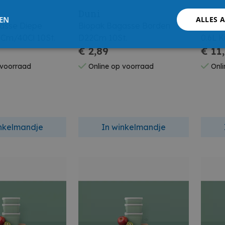
Duni
Brab
LEN
ALLES 
asse Diepe
Biopak Bagasse Borden
Make 
Cm/40Cl 10St.
D22Cm 10St.
0.6L K
€ 2,89
€ 11
 voorraad
Online op voorraad
Onli
inkelmandje
In winkelmandje