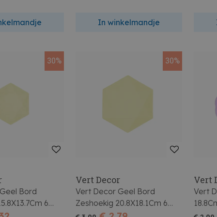
inkelmandje
In winkelmandje
30%
30%
r
Vert Decor
Vert 
 Geel Bord
Vert Decor Geel Bord
Vert 
15.8X13.7Cm 6
Zeshoekig 20.8X18.1Cm 6
18.8C
,32
Stuks
€ 2,79