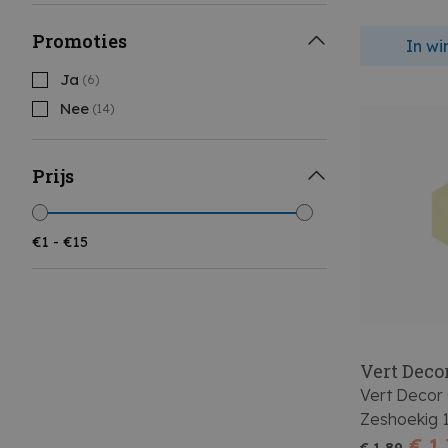
Promoties
In w
Ja
(6)
Nee
(14)
Prijs
Vert Deco
Vert Decor
Zeshoekig 
Stuks
€ 1