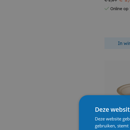
€ 1,89
Online op
In w
Deze websit
Deze website geb
gebruiken, stemt