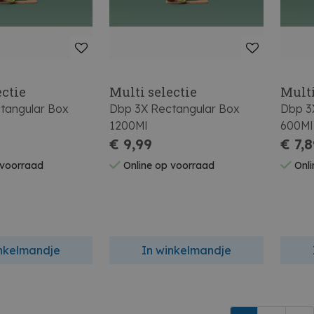
ectie
Multi selectie
Multi
tangular Box
Dbp 3X Rectangular Box
Dbp 3
1200Ml
600Ml
€ 9,99
€ 7,
 voorraad
Online op voorraad
Onli
inkelmandje
In winkelmandje