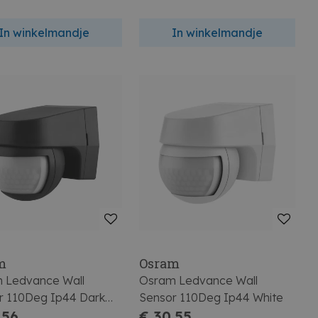
In winkelmandje
In winkelmandje
m
Osram
 Ledvance Wall
Osram Ledvance Wall
r 110Deg Ip44 Dark
Sensor 110Deg Ip44 White
,56
€ 30,55