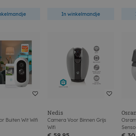
inkelmandje
In winkelmandje
Nedis
Osra
 Buiten Wit Wifi
Camera Voor Binnen Grijs
Osram
Wifi
Senso
€ 59,95
Grey
€ 30