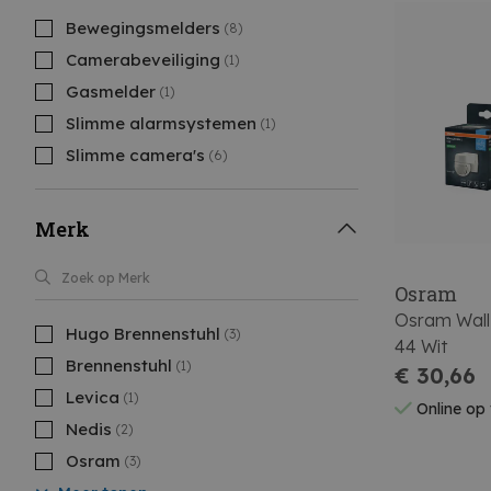
Bewegingsmelders
(8)
Camerabeveiliging
(1)
Gasmelder
(1)
Slimme alarmsystemen
(1)
Slimme camera's
(6)
Merk
Osram
Osram Wall
Hugo Brennenstuhl
(3)
44 Wit
Brennenstuhl
(1)
€ 30,66
Levica
(1)
Online op
Nedis
(2)
Osram
(3)