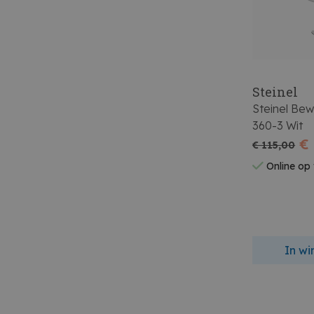
Steinel
Steinel Be
360-3 Wit
€
€ 115,00
Online op
In w