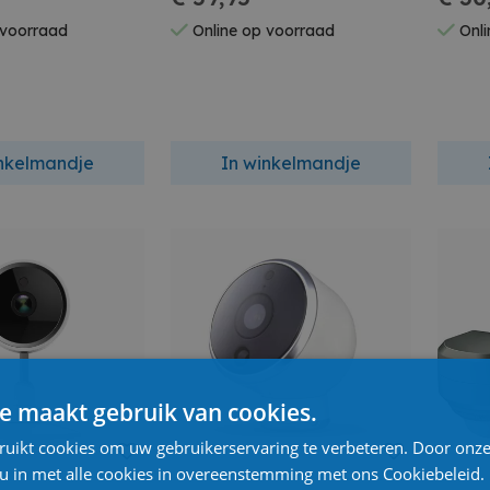
 voorraad
Online op voorraad
Onli
inkelmandje
In winkelmandje
e maakt gebruik van cookies.
ruikt cookies om uw gebruikerservaring te verbeteren. Door onze
 u in met alle cookies in overeenstemming met ons Cookiebeleid.