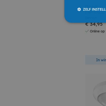
Qnect
ZELF INSTEL
Camera Ip
Binnen
€ 34,95
Online op
In w