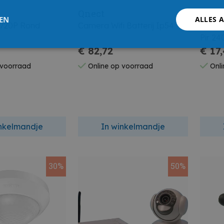
Qnect
Hugo
LEN
ALLES 
 720P Rond
Camera Wifi Batterij Ip54
Infra
Pir 24
€ 82,72
€ 17
 voorraad
Online op voorraad
Onli
inkelmandje
In winkelmandje
30%
50%