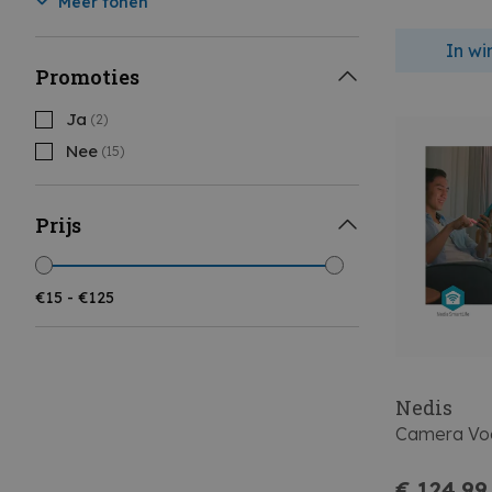
Meer tonen
In w
Promoties
Ja
(2)
Nee
(15)
Prijs
Nedis
Camera Voor
€ 124,99