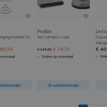
Profile
Levi
wegingsmelder Is
Set camera + usb
Gasver
Vleug
 80,50
€ 74,71
€ 40
€ 149,32
Onli
 voorraad
Online op voorraad
inkelmandje
In winkelmandje