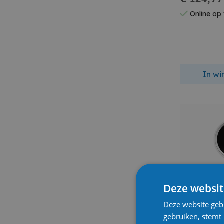
Online op
In w
Deze websit
Deze website geb
gebruiken, stemt