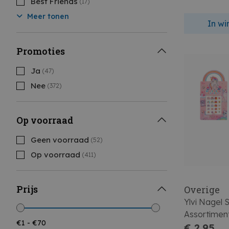
Best Friends
(17)
Meer tonen
In w
Promoties
Ja
(47)
Nee
(372)
Op voorraad
Geen voorraad
(52)
Op voorraad
(411)
Prijs
Overige
Ylvi Nagel S
Assortimen
€ 2,95