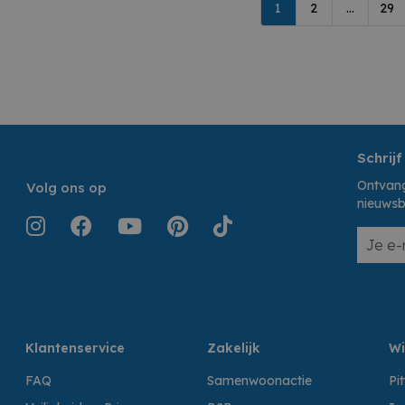
1
2
...
29
Schrijf
Ontvang
Volg ons op
nieuwsb
Klantenservice
Zakelijk
Wi
FAQ
Samenwoonactie
Pi