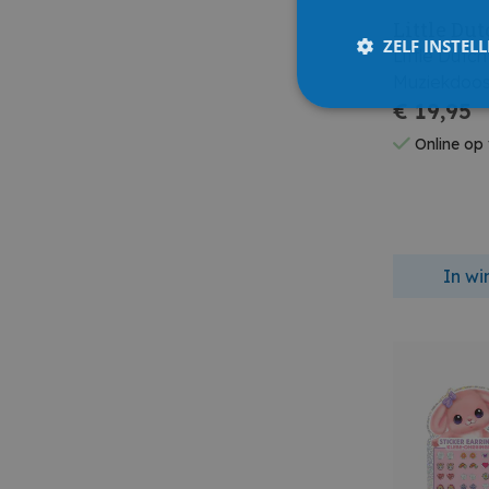
Little Du
ZELF INSTEL
Little Dutch
Muziekdoos
€ 19,95
Online op
In w