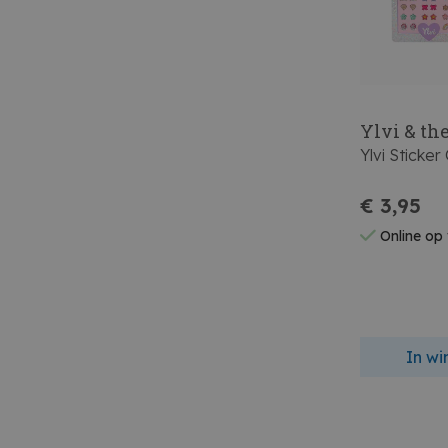
Ylvi & t
Ylvi Sticker
€ 3,95
Online op
In w