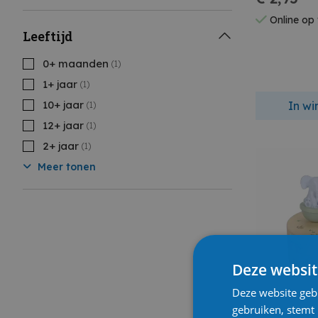
Online op
Leeftijd
0+ maanden
(1)
1+ jaar
(1)
10+ jaar
In w
(1)
12+ jaar
(1)
2+ jaar
(1)
Meer tonen
Deze websit
Deze website geb
gebruiken, stemt