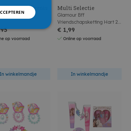
 & the minimoomis
Multi Selectie
ACCEPTEREN
orloge
Glamour Bff
Vriendschapsketting Hart 2-
,95
delig Roze
€ 1,99
ne op voorraad
Online op voorraad
In winkelmandje
In winkelmandje