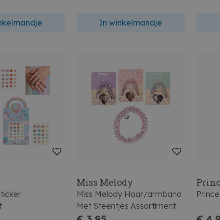
inkelmandje
In winkelmandje
Miss Melody
Prin
ticker
Miss Melody Haar/armband
Prince
t
Met Steentjes Assortiment
€ 3,95
€ 4,