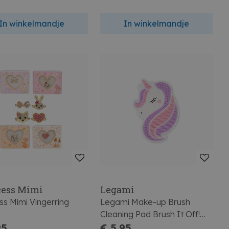
In winkelmandje
In winkelmandje
cess Mimi
Legami
ss Mimi Vingerring
Legami Make-up Brush
Cleaning Pad Brush It Off!
95
Unicorn
€ 5,95