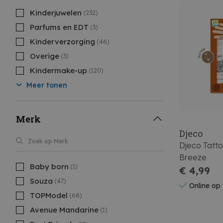
Kinderjuwelen
(232)
Parfums en EDT
(3)
Kinderverzorging
(46)
Overige
(3)
Kindermake-up
(120)
Meer tonen
Merk
Djeco
Djeco Tatto
Breeze
Baby born
(1)
€ 4,99
Souza
(47)
Online op
TOPModel
(68)
Avenue Mandarine
(1)