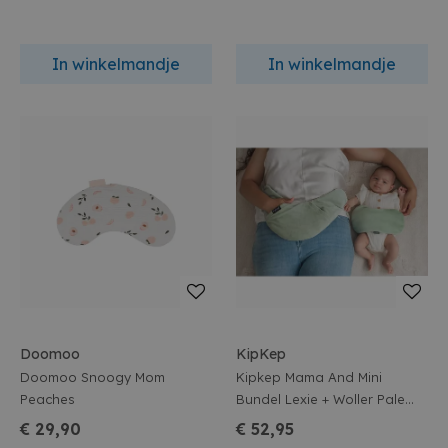
In winkelmandje
In winkelmandje
Doomoo
KipKep
Doomoo Snoogy Mom
Kipkep Mama And Mini
Peaches
Bundel Lexie + Woller Pale
Green
€ 29,90
€ 52,95