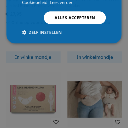
Cookiebeleid.
Lees verder
Limited Edition Panda White
Cookie
Bamboo Fleece
€ 27,95
€ 31,95
ALLES ACCEPTEREN
Online op voorraad
Online op voorraad
ZELF INSTELLEN
In winkelmandje
In winkelmandje