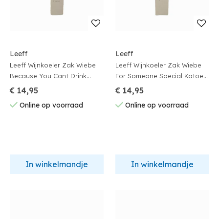
Leeff
Leeff
Leeff Wijnkoeler Zak Wiebe
Leeff Wijnkoeler Zak Wiebe
Because You Cant Drink
For Someone Special Katoen
Flowers Katoen 10x30cm
10x30cm
€ 14,95
€ 14,95
Online op voorraad
Online op voorraad
In winkelmandje
In winkelmandje