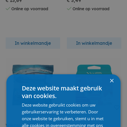
€ 13,69
€ 3,49
Online op voorraad
Online op voorraad
In winkelmandje
In winkelmandje
×
Deze website maakt gebruik
van cookies.
Deze website gebruikt cookies om uw
gebruikerservaring te verbeteren. Door
onze website te gebruiken, stemt u in met
alle cookies in overeenstemming met ons
Wilkinson
Gillette