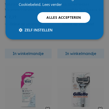
Cookiebeleid.
Lees verder
Wilkinson Men Scheermesjes
Venus Scheermesjes
Wegwerp Everyday 2 5st
Comfortglide Spa Breeze 4st
€ 2,19
€ 15,59
ALLES ACCEPTEREN
Online op voorraad
Online op voorraad
ZELF INSTELLEN
In winkelmandje
In winkelmandje