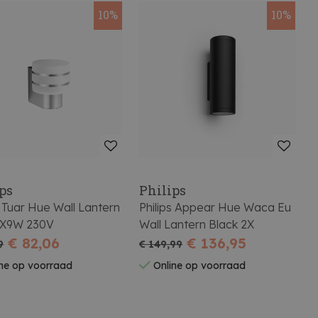
10%
10%
ps
Philips
s Tuar Hue Wall Lantern
Philips Appear Hue Waca Eu
1X9W 230V
Wall Lantern Black 2X
€ 82,06
€ 136,95
9
€ 149,99
ne op voorraad
Online op voorraad