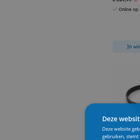
€ 149,99
Online op
In w
Deze websit
Deze website geb
gebruiken, stemt