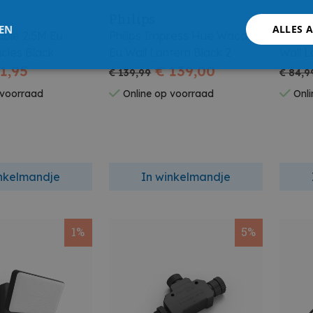
Philips
Over
LEN
ALLES 
Cable 2.5M Eu
Philips Impress Hue Waca
Philip
icles Black
Eu Wall Lantern Black 2
Wall L
1,95
€ 139,00
€ 139,99
€ 84,9
 voorraad
Online op voorraad
Onli
inkelmandje
In winkelmandje
1%
5%