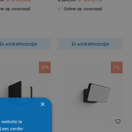
99
€ 169,99
ne op voorraad
Online op voorraad
In winkelmandje
In winkelmandje
10%
5%
×
 website te
Lees verder