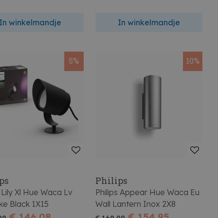
In winkelmandje
In winkelmandje
5%
10%
ps
Philips
s Lily Xl Hue Waca Lv
Philips Appear Hue Waca Eu
ke Black 1X15
Wall Lantern Inox 2X8
€ 146,08
€ 154,95