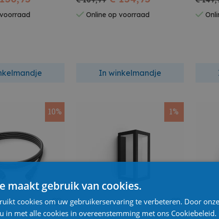
€ 169,99
€ 149,
 voorraad
Online op voorraad
Onli
inkelmandje
In winkelmandje
10%
1%
e maakt gebruik van cookies.
ruikt cookies om uw gebruikerservaring te verbeteren. Door onze
 u in met alle cookies in overeenstemming met ons Cookiebeleid.