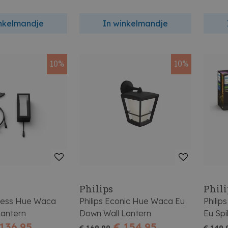
inkelmandje
In winkelmandje
10%
10%
Philips
Phili
press Hue Waca
Philips Econic Hue Waca Eu
Philip
Lantern
Down Wall Lantern
Eu Spi
 136,95
€ 154,95