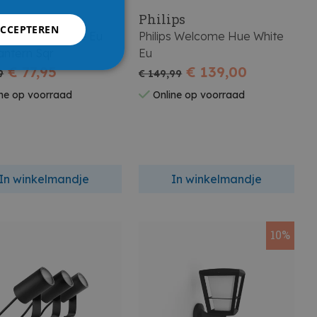
ige
Philips
ACCEPTEREN
s Fuzo Hue White Eu
Philips Welcome Hue White
antern Sqr
Eu
€ 77,95
€ 139,00
9
€ 149,99
ne op voorraad
Online op voorraad
In winkelmandje
In winkelmandje
10%