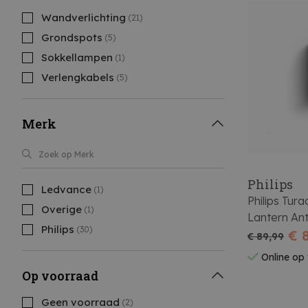
Wandverlichting
(21)
Grondspots
(5)
Sokkellampen
(1)
Verlengkabels
(5)
Merk
Philips
Ledvance
(1)
Philips Tur
Overige
(1)
Lantern An
Philips
(30)
€ 
€ 89,99
Online op
Op voorraad
Geen voorraad
(2)