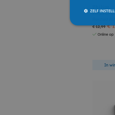
Philips
ZELF INSTEL
Philips Lv 
Related Art
€ 1
€ 12,99
Online op
In w