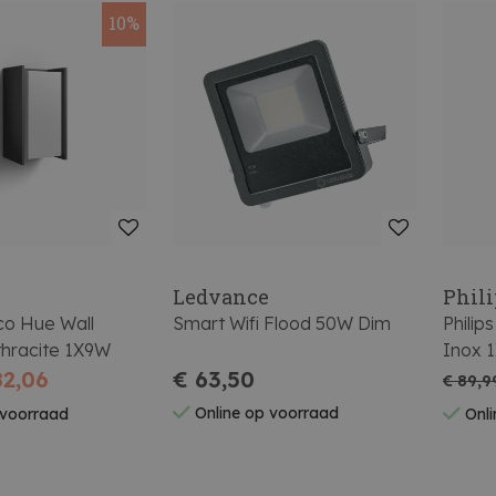
10%
Ledvance
Phili
aco Hue Wall
Smart Wifi Flood 50W Dim
Philip
thracite 1X9W
Inox 
82,06
€ 63,50
€ 89,9
Online op voorraad
 voorraad
Onli