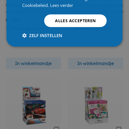
Cookiebeleid.
Lees verder
Koelkast Magneet Avengers 2
Koelkast Magneet Spiderman
Assortiment Prijs Per Design
2 Assortiment Prijs Per Design
€ 7,00
€ 7,00
ALLES ACCEPTEREN
Online op voorraad
Online op voorraad
ZELF INSTELLEN
In winkelmandje
In winkelmandje