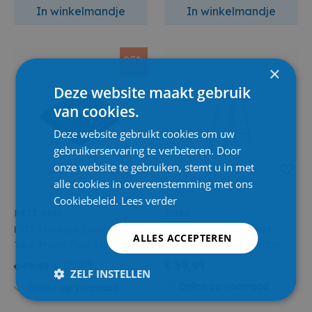
In winkelmandje
In winkelmandje
25%
×
Deze website maakt gebruik
van cookies.
Deze website gebruikt cookies om uw
gebruikerservaring te verbeteren. Door
onze website te gebruiken, stemt u in met
alle cookies in overeenstemming met ons
Cookiebeleid.
Lees verder
EXIT toys
Intex
EXIT Afdekzeil Zwembad
Intex 28072 Ladder Met
ALLES ACCEPTEREN
T.B.V. Frame Pool 4X2M Black
Mobiele Tredes 91/107Cm
€ 59,95
€ 59,99
€ 79,95
ZELF INSTELLEN
Online op voorraad
Online op voorraad