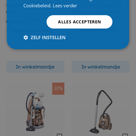
Cookiebeleid.
Lees verder
Smoby 311056 Tefal Studio
Smoby 330223 Rowenta X
Keuken
Force Flex Steelstofzuiger
€ 59,95
€ 22,95
ALLES ACCEPTEREN
€ 72,95
Online op voorraad
Online op voorraad
ZELF INSTELLEN
In winkelmandje
In winkelmandje
10%