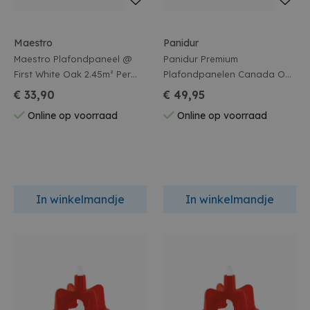
Maestro
Panidur
Maestro Plafondpaneel @
Panidur Premium
First White Oak 2.45m² Per
Plafondpanelen Canada Oak
Pak
2.6m² Per Pak
€ 33,90
€ 49,95
Online op voorraad
Online op voorraad
In winkelmandje
In winkelmandje