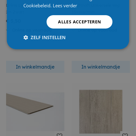
Cookiebeleid.
Lees verder
D-line Lijst Halve Cirkel 16x8
Wolfcraft Universele Wig
2m Zwart
35x6x60mm
€ 5,50
€ 6,40
ALLES ACCEPTEREN
Online op voorraad
Online op voorraad
ZELF INSTELLEN
In winkelmandje
In winkelmandje