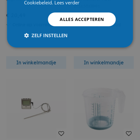
Cookiebeleid.
Lees verder
225X50X8Mm
€ 20,49
€ 1,30
ALLES ACCEPTEREN
Online op voorraad
Online op voorraad
ZELF INSTELLEN
In winkelmandje
In winkelmandje