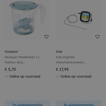
Keeeper
Ade
Keeeper Maatbeker 1 L
Ade Digitale
Matteo 4In1
Vleesthermometer
Transparant/Nordic Blue
7,6X7,6Xh2,5Cm Incl. 2X Aaa
€ 5,75
€ 17,95
Online op voorraad
Online op voorraad
In winkelmandje
In winkelmandje