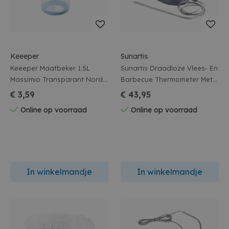
Keeeper
Sunartis
Keeeper Maatbeker 1.5L
Sunartis Draadloze Vlees- En
Massimio Transparant Nordic
Barbecue Thermometer Met
Blue
Timer
€ 3,59
€ 43,95
Online op voorraad
Online op voorraad
In winkelmandje
In winkelmandje