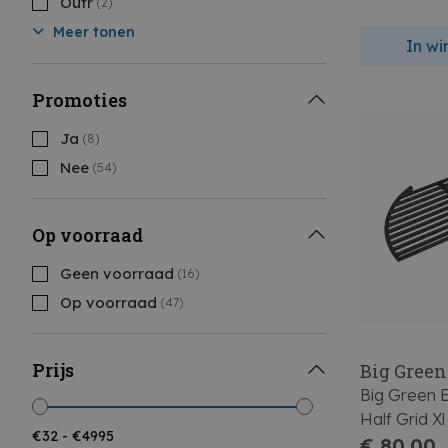
Outr
(2)
Meer tonen
In w
Promoties
Ja
(8)
Nee
(54)
Op voorraad
Geen voorraad
(16)
Op voorraad
(47)
Prijs
Big Green
Big Green 
Half Grid Xl
€ 80,00