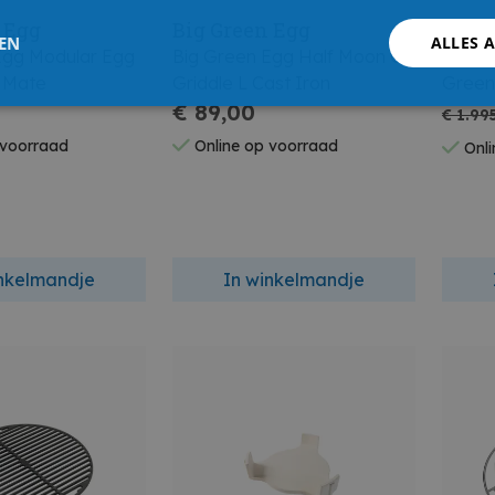
 Egg
Big Green Egg
Big 
LEN
ALLES 
Egg Modular Egg
Big Green Egg Half Moon Ci
Big G
 Mate
Griddle L Cast Iron
Green
€ 89,00
€ 1.99
 voorraad
Online op voorraad
Onli
inkelmandje
In winkelmandje