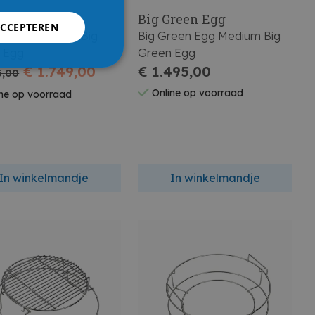
Green Egg
Big Green Egg
ACCEPTEREN
reen Egg Large Big
Big Green Egg Medium Big
 Egg
Green Egg
€ 1.749,00
€ 1.495,00
5,00
Online op voorraad
ne op voorraad
In winkelmandje
In winkelmandje