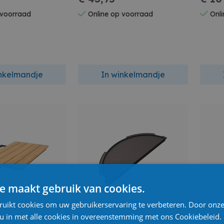
 voorraad
Online op voorraad
Onli
inkelmandje
In winkelmandje
e maakt gebruik van cookies.
ruikt cookies om uw gebruikerservaring te verbeteren. Door onze
 u in met alle cookies in overeenstemming met ons Cookiebeleid.