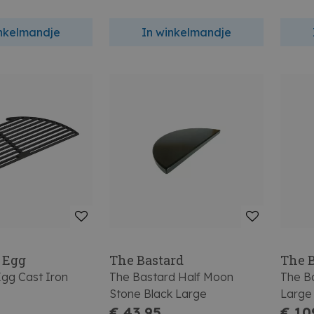
inkelmandje
In winkelmandje
 Egg
The Bastard
The 
Egg Cast Iron
The Bastard Half Moon
The B
Stone Black Large
Large
€ 43,95
€ 10