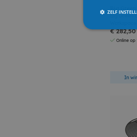
Big Green
ZELF INSTEL
Big Green 
Workspace
€ 282,50
Online op
In w