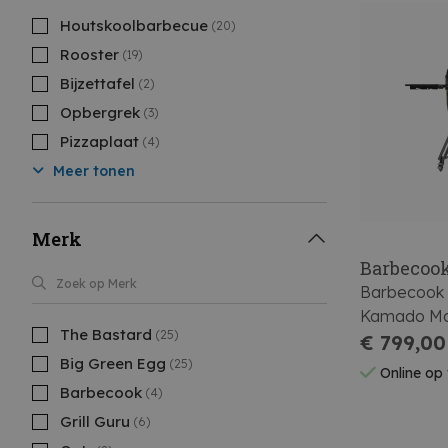
Houtskoolbarbecue
(20)
Rooster
(19)
Bijzettafel
(2)
Opbergrek
(3)
Pizzaplaat
(4)
Meer tonen
Merk
Barbecoo
Barbecook 
Kamado Ma
The Bastard
(25)
€ 799,00
Big Green Egg
(25)
Online op
Barbecook
(4)
Grill Guru
(6)