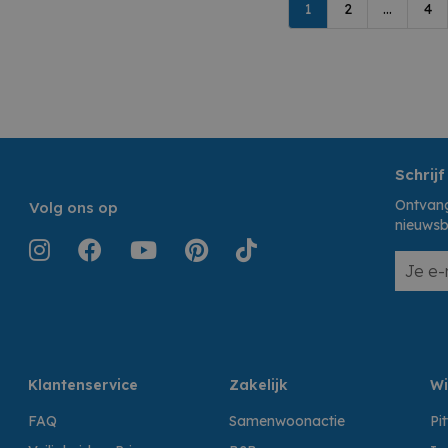
1
2
...
4
Schrijf
Ontvang
Volg ons op
nieuwsb
Klantenservice
Zakelijk
Wi
FAQ
Samenwoonactie
Pi