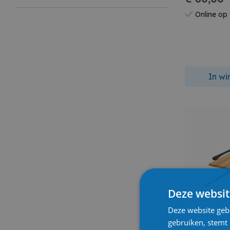
Online op
In w
Deze websit
Deze website geb
gebruiken, stemt