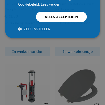
Cookiebeleid.
Lees verder
Slim White Ultra Dunne
Wirquin Verstelbaar Toilet
Duroplast Wc-bril Met Soft-
Mechanisme
close En Afklikaar Wit
€ 31,50
€ 33,55
ALLES ACCEPTEREN
Online op voorraad
Online op voorraad
ZELF INSTELLEN
In winkelmandje
In winkelmandje