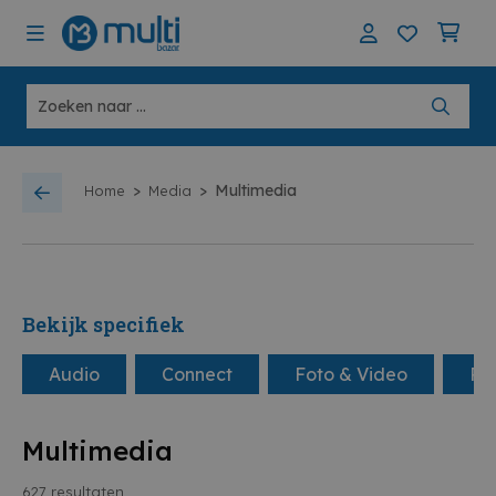
>
>
Multimedia
Home
Media
Bekijk specifiek
Audio
Connect
Foto & Video
Ra
Multimedia
627
resultaten