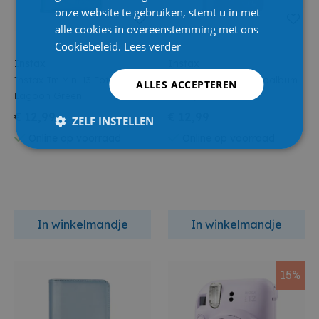
onze website te gebruiken, stemt u in met
alle cookies in overeenstemming met ons
Cookiebeleid.
Lees verder
Instax
Instax
Instax Tm Mini 13 Fotoalbum
Instax Tm Mini 13 Fotoalbum
ALLES ACCEPTEREN
Lagoon Green
Candy Pink
€ 12,99
€ 12,99
ZELF INSTELLEN
Online op voorraad
Online op voorraad
In winkelmandje
In winkelmandje
15%