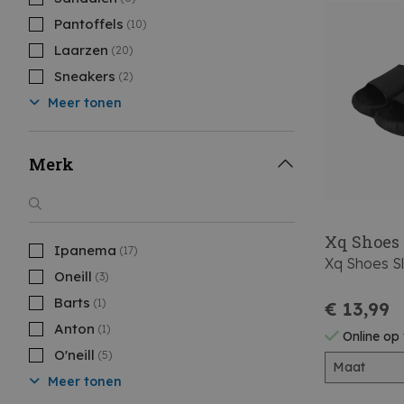
Pantoffels
(10)
Laarzen
(20)
Sneakers
(2)
Meer tonen
Merk
Xq Shoes
Ipanema
(17)
Xq Shoes Sl
Oneill
(3)
Barts
(1)
€ 13,99
Anton
(1)
Online op
O'neill
(5)
Maat
Meer tonen