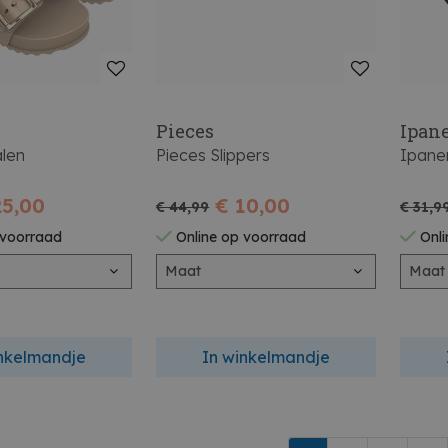
Pieces
Ipan
len
Pieces Slippers
Ipane
25,00
€ 10,00
€ 44,99
€ 31,9
 voorraad
Online op voorraad
Onli
Maat
Maat
inkelmandje
In winkelmandje