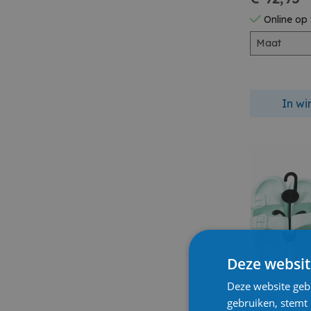
Online op
Maat
In w
Deze websit
Deze website geb
gebruiken, stemt