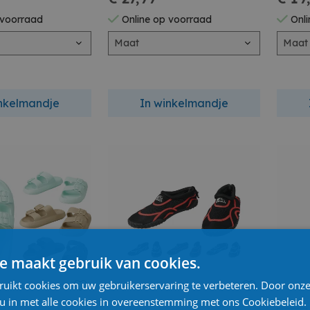
 voorraad
Online op voorraad
Onli
Maat
Maat
inkelmandje
In winkelmandje
e maakt gebruik van cookies.
ruikt cookies om uw gebruikerservaring te verbeteren. Door onze
 u in met alle cookies in overeenstemming met ons Cookiebeleid.