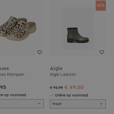
45%
hoes
Aigle
oes Klompen
Aigle Laarzen
,95
€ 49,00
€ 92,95
ne op voorraad
Online op voorraad
Maat