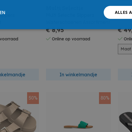
Multi Selectie
Barts
LEN
ALLES 
ippers
Multi Selectie Slippers
Barts 
t
Waterschoenen Assortiment
€ 8,95
€ 49
 voorraad
Online op voorraad
Onli
Maat
inkelmandje
In winkelmandje
50%
80%