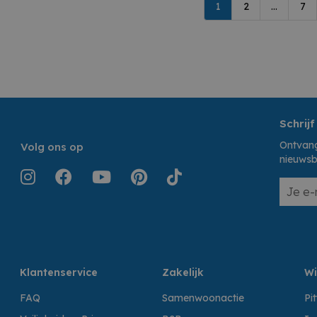
1
2
...
7
Schrijf
Ontvang
Volg ons op
nieuwsb
Klantenservice
Zakelijk
Wi
FAQ
Samenwoonactie
Pi