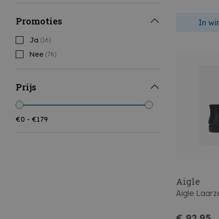
Promoties
In w
Ja
(16)
Nee
(76)
Prijs
Aigle
Aigle Laarz
€ 92,95