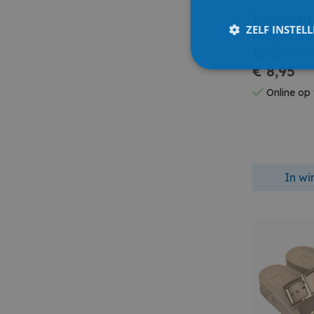
Koopman
ZELF INSTEL
Koopman Sl
Assortimen
€ 8,95
Online op
In w