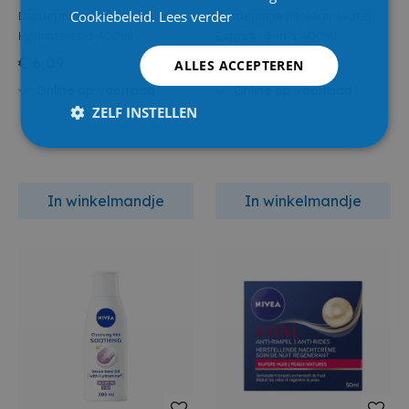
Cookiebeleid.
Lees verder
Diadermine Micellair Water
Diadermine Micellair Water
Hydraterend 400ml
Express 3-in-1 400ml
€ 6,09
€ 6,09
ALLES ACCEPTEREN
Online op voorraad
Online op voorraad
ZELF INSTELLEN
In winkelmandje
In winkelmandje