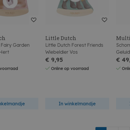
tch
Little Dutch
Multi
h Fairy Garden
Little Dutch Forest Friends
Schom
Hert
Wiebeldier Vos
Geluid
€ 9,95
€ 49
 voorraad
Online op voorraad
Onli
inkelmandje
In winkelmandje