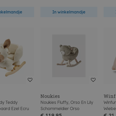
inkelmandje
In winkelmandje
Noukies
Winf
dy Teddy
Noukies Fluffy, Orso En Lily
Winfu
ard Ezel Ecru
Schommeldier Orso
Wiebe
€ 119,95
€ 21