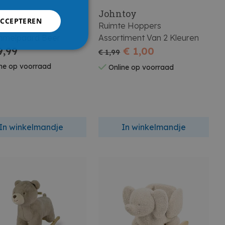
ou
Johntoy
ACCEPTEREN
u Teddy
Ruimte Hoppers
melpaard Beer
Assortiment Van 2 Kleuren
9,99
€ 1,00
€ 1,99
ne op voorraad
Online op voorraad
In winkelmandje
In winkelmandje