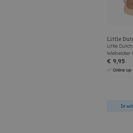
Little Du
Little Dutc
Wiebeldier 
€ 9,95
Online op
In w