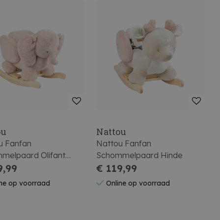
ou
Nattou
u Fanfan
Nattou Fanfan
melpaard Olifant
Schommelpaard Hinde
ze
9,99
€ 119,99
ne op voorraad
Online op voorraad