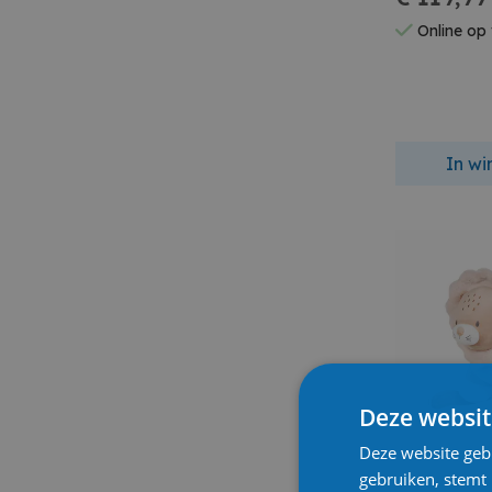
Online op
In w
Deze websit
Deze website geb
gebruiken, stemt