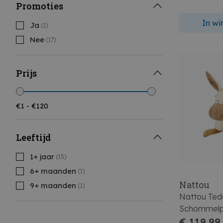
Promoties
In w
Ja
(1)
Nee
(17)
Prijs
Leeftijd
1+ jaar
(15)
6+ maanden
(1)
Nattou
9+ maanden
(1)
Nattou Ted
Schommelpa
€ 119,99