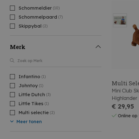
Schommeldier
(10)
Schommelpaard
(7)
Skippybal
(2)
Merk
Infantino
(1)
Multi Sel
Johntoy
(1)
Mini Club S
Little Dutch
(3)
Highlander
Little Tikes
(1)
€ 29,95
Multi selectie
(2)
Online op
Meer tonen