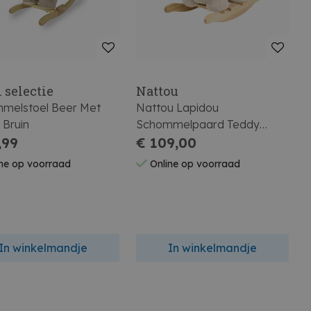
 selectie
Nattou
melstoel Beer Met
Nattou Lapidou
 Bruin
Schommelpaard Teddy
,99
Olifant Ecru
€ 109,00
ne op voorraad
Online op voorraad
In winkelmandje
In winkelmandje