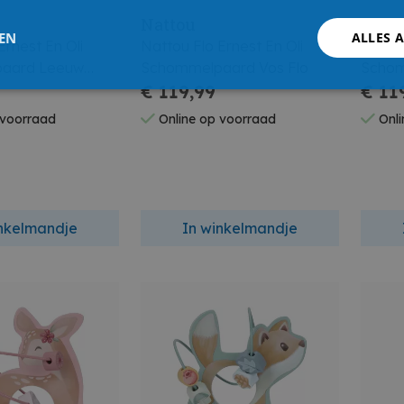
Nattou
Natt
LEN
ALLES 
Ernest En Oli
Nattou Flo Ernest En Oli
Natto
aard Leeuw
Schommelpaard Vos Flo
Schom
€ 119,99
€ 11
 voorraad
Online op voorraad
Onli
inkelmandje
In winkelmandje