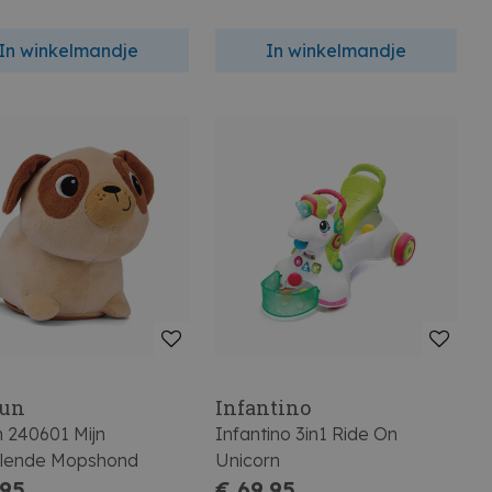
In winkelmandje
In winkelmandje
un
Infantino
n 240601 Mijn
Infantino 3in1 Ride On
lende Mopshond
Unicorn
,95
€ 69,95