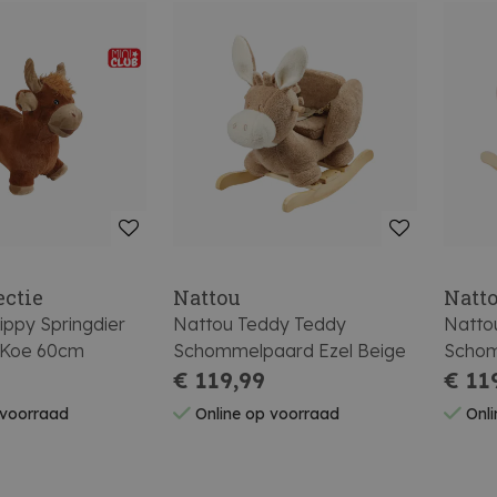
ectie
Nattou
Natt
kippy Springdier
Nattou Teddy Teddy
Natto
 Koe 60cm
Schommelpaard Ezel Beige
Schom
€ 119,99
Oudro
€ 11
 voorraad
Online op voorraad
Onli