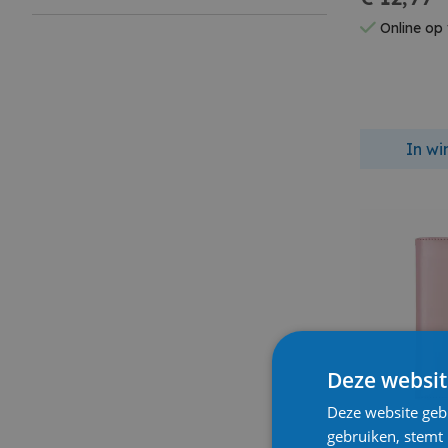
Online op
In w
Deze websit
Deze website geb
gebruiken, stemt