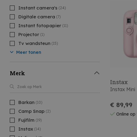
Instant camera's
(24)
Digitale camera
(7)
Instant fotopapier
(11)
Projector
(1)
Tv wandsteun
(15)
Meer tonen
Merk
Instax
Instax Mini
Barkan
(10)
€ 89,99
Camp Snap
(2)
Online op
Fujifilm
(19)
Instax
(14)