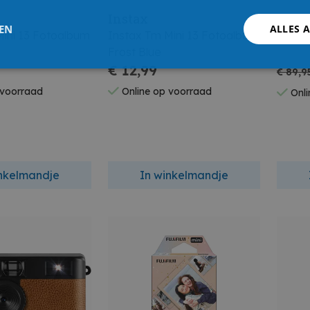
Instax
Fujif
LEN
ALLES 
Mini 13 Fotoalbum
Instax Tm Mini 13 Fotoalbum
Instax
Frost Blue
€ 12,99
€ 89,9
 voorraad
Online op voorraad
Onli
inkelmandje
In winkelmandje