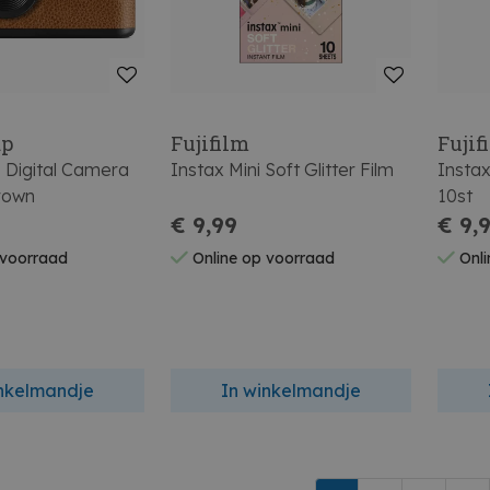
ap
Fujifilm
Fujif
Digital Camera
Instax Mini Soft Glitter Film
Instax
rown
10st
€ 9,99
€ 9,
 voorraad
Online op voorraad
Onli
inkelmandje
In winkelmandje