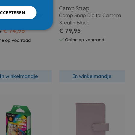
ilm
Camp Snap
ACCEPTEREN
 Mini 12 Lilac Purple
Camp Snap Digital Camera
Stealth Black
€ 74,95
€ 79,95
5
Online op voorraad
ne op voorraad
In winkelmandje
In winkelmandje