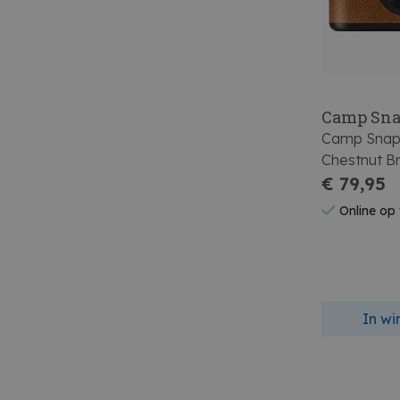
Camp Sn
Camp Snap 
Chestnut B
€ 79,95
Online op
In w