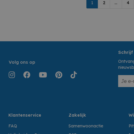
1
2
...
4
Schrijf
Ontvang
Volg ons op
nieuwsb
Klantenservice
Zakelijk
Wi
FAQ
Samenwoonactie
Pi