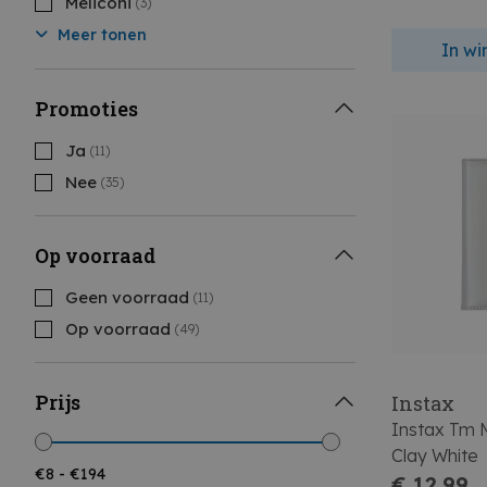
Meliconi
(3)
Meer tonen
In w
Promoties
Ja
(11)
Nee
(35)
Op voorraad
Geen voorraad
(11)
Op voorraad
(49)
Prijs
Instax
Instax Tm 
Clay White
€ 12,99