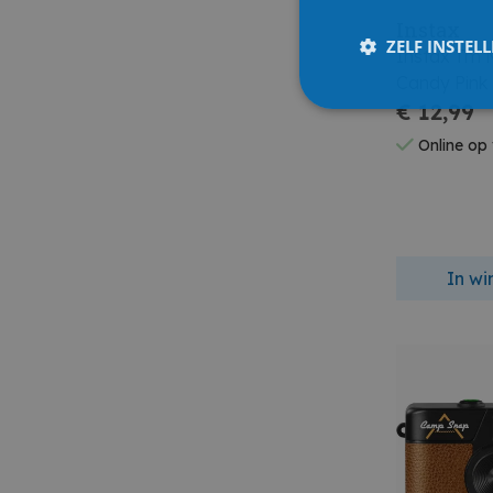
Instax
ZELF INSTEL
Instax Tm 
Candy Pink
€ 12,99
Online op
In w