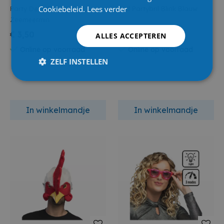
Cookiebeleid.
Lees verder
Party Deco Diadeem
Led Partybril Blink Blauw
Zeemeermin
€ 3,50
€ 3,99
ALLES ACCEPTEREN
Online op voorraad
Online op voorraad
ZELF INSTELLEN
In winkelmandje
In winkelmandje