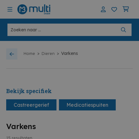
>
>
Varkens
Home
Dieren
Bekijk specifiek
Castreergerief
Medicatiespuiten
Varkens
15
resultaten