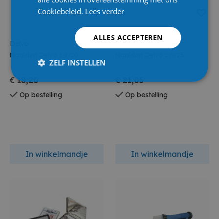
Cookiebeleid.
Lees verder
ALLES ACCEPTEREN
Delvo
Delvo
Naalden Delvo 1,8/20
Naalden Delvo 2,0/25
ZELF INSTELLEN
€ 18,20
€ 21,05
Op bestelling
Op bestelling
In winkelmandje
In winkelmandje