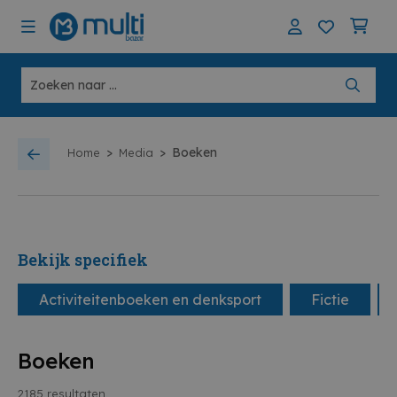
>
>
Boeken
Home
Media
Bekijk specifiek
Activiteitenboeken en denksport
Fictie
Boeken
2185
resultaten