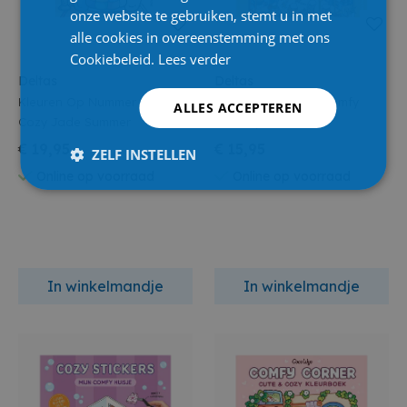
onze website te gebruiken, stemt u in met
alle cookies in overeenstemming met ons
Cookiebeleid.
Lees verder
Deltas
Deltas
Kleuren Op Nummer Cute &
Cozy Stickers Mijn Comfy
ALLES ACCEPTEREN
Cozy Jade Summer
Winkeltjes
€ 19,95
€ 15,95
ZELF INSTELLEN
Online op voorraad
Online op voorraad
In winkelmandje
In winkelmandje