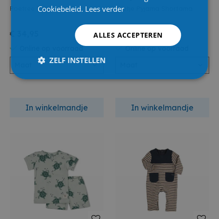
Cookiebeleid.
Lees verder
Poetree Pyjama
Feetje Pyjama Shortama
€ 34,95
€ 19,99
ALLES ACCEPTEREN
Online op voorraad
Online op voorraad
ZELF INSTELLEN
Maat
Maat
In winkelmandje
In winkelmandje