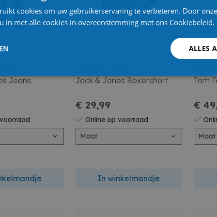
ruikt cookies om uw gebruikerservaring te verbeteren. Door onze
 u in met alle cookies in overeenstemming met ons Cookiebeleid.
LEN
ALLES 
nes
Jack & Jones
Tom 
es Jeans
Jack & Jones Boxershort
Tom Ta
€ 29,99
€ 49
 voorraad
Online op voorraad
Onli
Maat
Maat
inkelmandje
In winkelmandje