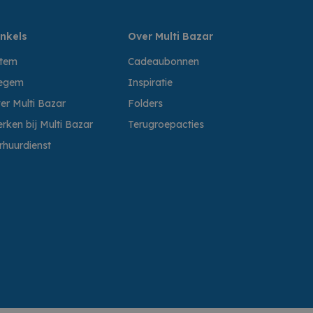
nkels
Over Multi Bazar
ttem
Cadeaubonnen
egem
Inspiratie
er Multi Bazar
Folders
rken bij Multi Bazar
Terugroepacties
rhuurdienst