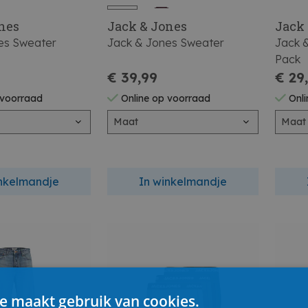
nes
Jack & Jones
Jack
es Sweater
Jack & Jones Sweater
Jack 
Pack
€ 39,99
€ 29
 voorraad
Online op voorraad
Onli
Maat
Maat
inkelmandje
In winkelmandje
e maakt gebruik van cookies.