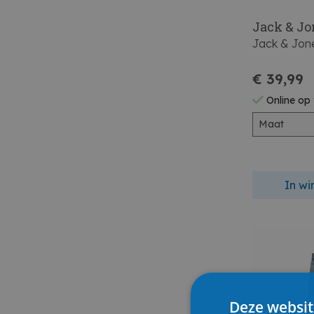
Jack & Jo
Jack & Jon
€ 39,99
Online op
Maat
In w
Deze websit