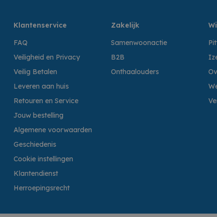
Klantenservice
Zakelijk
Wi
FAQ
Samenwoonactie
Pi
Veiligheid en Privacy
B2B
Iz
Veilig Betalen
Onthaalouders
Ov
Leveren aan huis
We
Retouren en Service
Ve
Jouw bestelling
Algemene voorwaarden
Geschiedenis
Cookie instellingen
Klantendienst
Herroepingsrecht