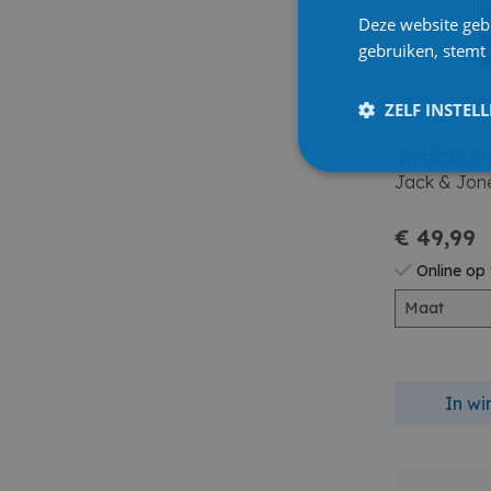
Deze website geb
gebruiken, stemt
ZELF INSTEL
Jack & Jo
Jack & Jon
€ 49,99
Online op
Maat
In w