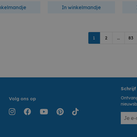
inkelmandje
In winkelmandje
1
2
...
83
Schrijf
Ontvang
Volg ons op
nieuwsb