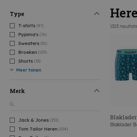
Her
Type
T-shirts
(87)
1323
resultat
Pyjama's
(76)
Sweaters
(51)
Broeken
(120)
Shorts
(33)
Meer tonen
Merk
Blaklader
Jack & Jones
(251)
Blaklader 
Tom Tailor Heren
(104)