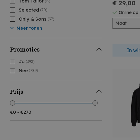
Tom Tailor
(8)
€ 29,00
Selected
(70)
Online op
Only & Sons
(97)
Maat
Meer tonen
Promoties
In w
Ja
(392)
Nee
(789)
Prijs