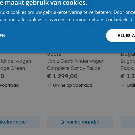
e maakt gebruik van cookies.
ruikt cookies om uw gebruikerservaring te verbeteren. Door onze
 u in met alle cookies in overeenstemming met ons Cookiebeleid.
LEN
ALLES 
Joolz
Buga
 Kinderwagen
Joolz Geo5 Kinderwagen
Bugab
Sage Green
Complete Sandy Taupe
Black
00
€ 1.299,00
€ 1.
 voorraad
Online op voorraad
Onli
inkelmandje
In winkelmandje