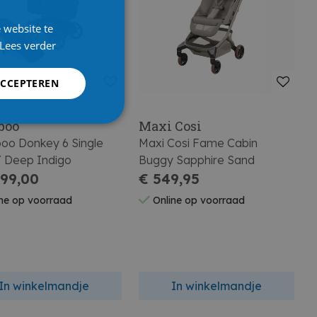
 website te
Lees verder
ACCEPTEREN
boo
Maxi Cosi
oo Donkey 6 Single
Maxi Cosi Fame Cabin
/ Deep Indigo
Buggy Sapphire Sand
399,00
€ 549,95
ne op voorraad
Online op voorraad
In winkelmandje
In winkelmandje