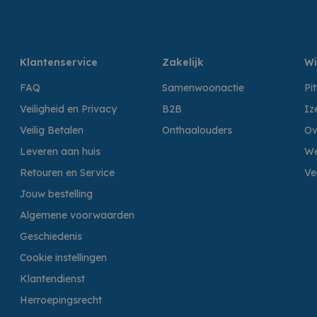
Klantenservice
Zakelijk
Wi
FAQ
Samenwoonactie
Pi
Veiligheid en Privacy
B2B
Iz
Veilig Betalen
Onthaalouders
Ov
Leveren aan huis
We
Retouren en Service
Ve
Jouw bestelling
Algemene voorwaarden
Geschiedenis
Cookie instellingen
Klantendienst
Herroepingsrecht