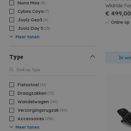
Nuna Mixx
(8)
Wildride Fo
Cybex Coya
(7)
€ 499,0
Joolz Geo3
(4)
Online op
Joolz Day 5
(13)
Meer tonen
Type
In w
Fietsstoel
(41)
Draagzakken
(72)
Wandelwagen
(161)
Verzorgingsrugzak
(40)
Accessoires
(134)
Meer tonen