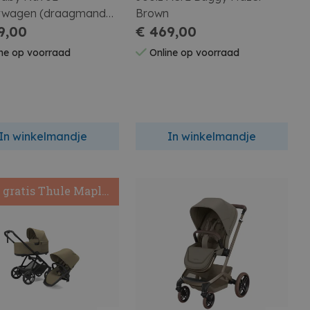
rwagen (draagmand
Brown
 Zit Stof) Mocha
9,00
€ 469,00
ne op voorraad
Online op voorraad
In winkelmandje
In winkelmandje
 gratis Thule Maple
Autostoel+
autostoeladapter