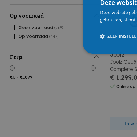
Deze websit
Deze website geb
Op voorraad
gebruiken, stemt
Geen voorraad
(789)
ZELF INSTEL
Op voorraad
(447)
Joolz
Prijs
Joolz Geo5
Complete 
€ 1.299,
Online op
In w