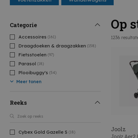
Op s
Categorie
Accessoires
(161)
1236
resultat
Draagdoeken & draagzakken
(158)
Fietsstoelen
(97)
Parasol
(18)
Plooibuggy's
(54)
Meer tonen
Reeks
Joolz
Cybex Gold Gazelle S
(18)
Joolz Aer2