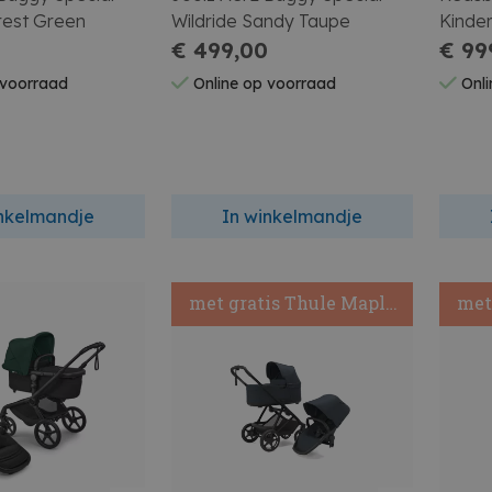
rest Green
Wildride Sandy Taupe
Kinde
0
€ 499,00
Stof +
€ 99
 voorraad
Online op voorraad
Onli
inkelmandje
In winkelmandje
met gratis Thule Maple
met
Autostoel+
autostoeladapter