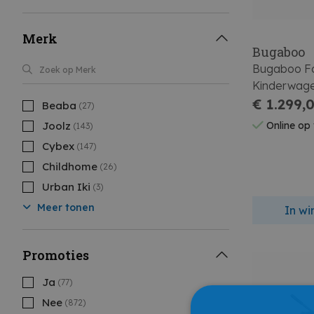
Merk
Bugaboo
Bugaboo F
Kinderwag
Renew Blac
€ 1.299,
Beaba
(27)
Joolz
Online op
(143)
Cybex
(147)
Childhome
(26)
Urban Iki
(3)
Meer tonen
In w
Promoties
Ja
(77)
Nee
(872)