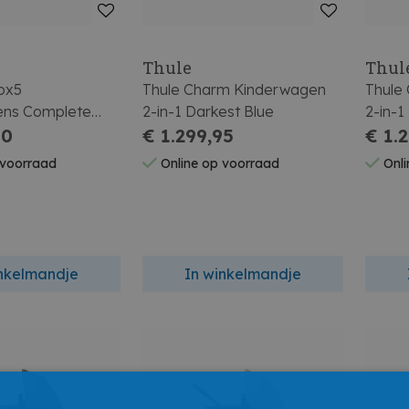
Thule
Thul
ox5
Thule Charm Kinderwagen
Thule
ens Complete
2-in-1 Darkest Blue
2-in-1
k / Fern Green
00
€ 1.299,95
€ 1.
 voorraad
Online op voorraad
Onli
inkelmandje
In winkelmandje