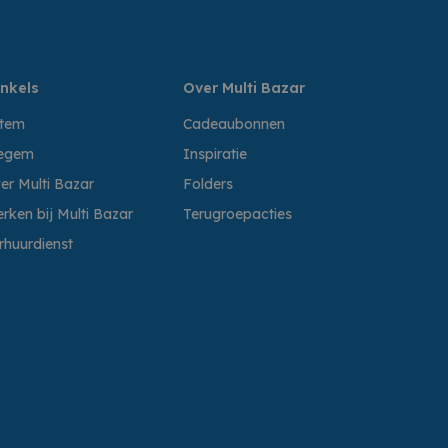
nkels
Over Multi Bazar
ttem
Cadeaubonnen
egem
Inspiratie
er Multi Bazar
Folders
rken bij Multi Bazar
Terugroepacties
rhuurdienst