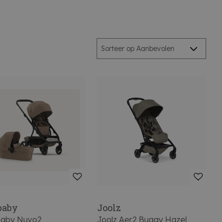
baby
Joolz
aby Nuvo2
Joolz Aer2 Buggy Hazel