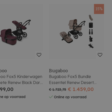
15%
boo
Bugaboo
oo Fox5 Kinderwagen
Bugaboo Fox5 Bundle
ete Renew Black Dark
Essentiel Renew Desert
 - Dark Cherry
299,00
Taupe Rugzak Voetenzak
€ 1.459,00
€ 1.723,75
Beker Regenbekl Verhoog
ne op voorraad
Online op voorraad
Adapt