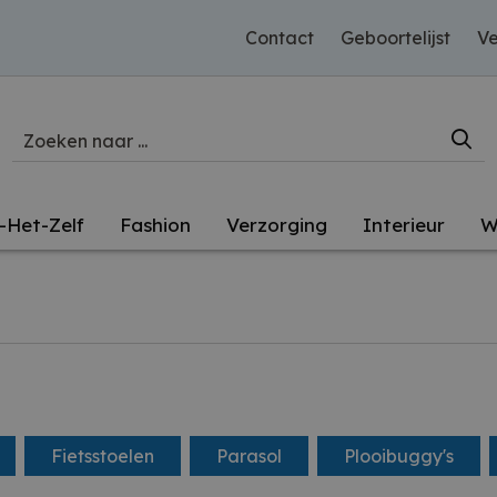
Contact
Geboortelijst
Ve
-Het-Zelf
Fashion
Verzorging
Interieur
W
Fietsstoelen
Parasol
Plooibuggy's