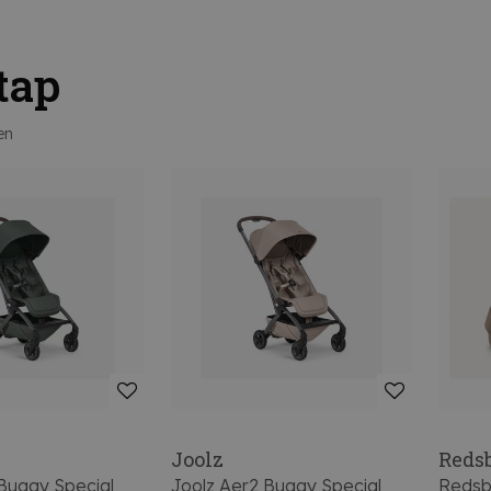
tap
en
Joolz
Reds
 Buggy Special
Joolz Aer2 Buggy Special
Redsb