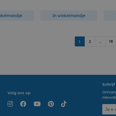
inkelmandje
In winkelmandje
1
2
...
78
Schrijf
Ontvang
Volg ons op
nieuwsb