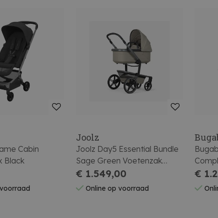
i
Joolz
Buga
Fame Cabin
Joolz Day5 Essential Bundle
Bugab
 Black
Sage Green Voetenzak
Compl
Luiertas Regenbekleding
€ 1.549,00
Cherry
€ 1.
Beker Adapter
 voorraad
Online op voorraad
Onli