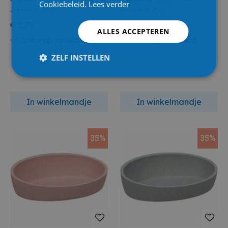
Cookiebeleid.
Lees verder
Zalm/kip 70g
Mackarel 70g
€ 1,79
€ 1,59
ALLES ACCEPTEREN
Online op voorraad
Online op voorraad
ZELF INSTELLEN
In winkelmandje
In winkelmandje
35%
35%