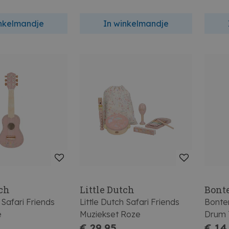
inkelmandje
In winkelmandje
tch
Little Dutch
Bont
 Safari Friends
Little Dutch Safari Friends
Bonte
e
Muziekset Roze
Drum 
€ 29,95
Schou
€ 14