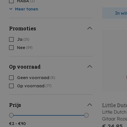
HABA
(2)
Meer tonen
In w
Promoties
Ja
(15)
Nee
(59)
Op voorraad
Geen voorraad
(8)
Op voorraad
(77)
Prijs
Little Du
Little Dutch
Gitaar Roz
€ 24,95