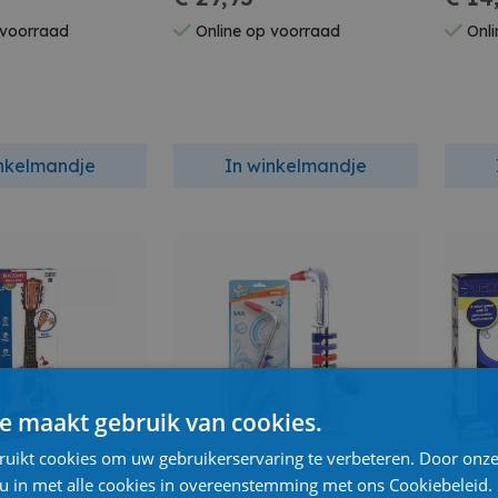
Diame
 voorraad
Online op voorraad
Onli
inkelmandje
In winkelmandje
e maakt gebruik van cookies.
ruikt cookies om uw gebruikerservaring te verbeteren. Door onze
 u in met alle cookies in overeenstemming met ons Cookiebeleid.