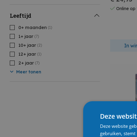
Online op
Leeftijd
0+ maanden
(1)
1+ jaar
(7)
10+ jaar
In w
(2)
12+ jaar
(1)
2+ jaar
(7)
Meer tonen
Deze websit
Deze website geb
gebruiken, stemt