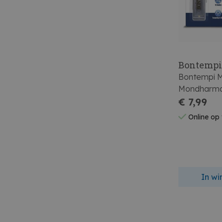
Bontemp
Bontempi M
Mondharmo
€ 7,99
Online op
In w