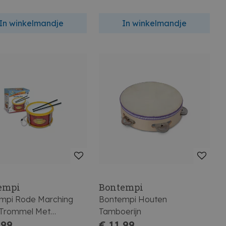
In winkelmandje
In winkelmandje
empi
Bontempi
mpi Rode Marching
Bontempi Houten
Trommel Met
Tamboerijn
derband 21cm
,99
€ 11,99