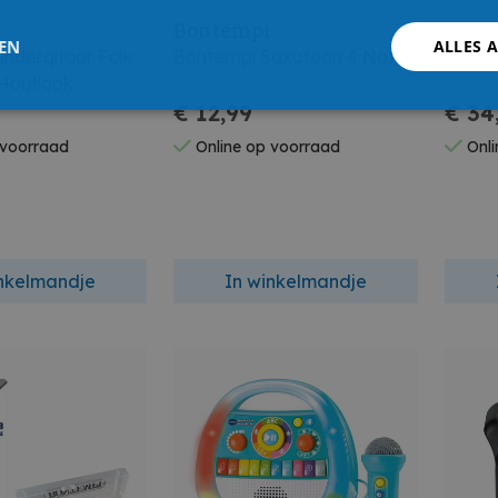
i
Bontempi
Bont
LEN
ALLES 
ndergitaar Folk
Bontempi Saxofoon 4 Noten
Bonte
Houtlook
€ 12,99
€ 34
 voorraad
Online op voorraad
Onli
inkelmandje
In winkelmandje