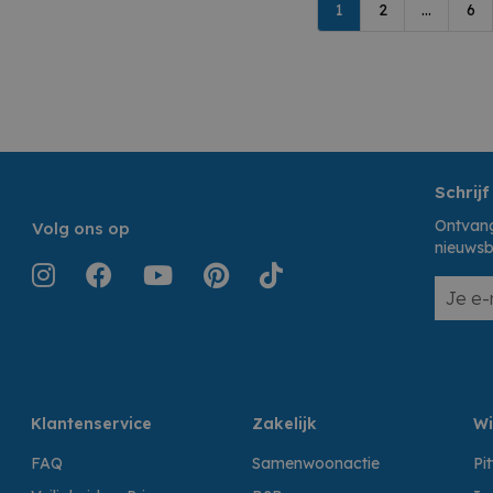
1
2
...
6
Schrijf
Ontvang
Volg ons op
nieuwsb
Klantenservice
Zakelijk
Wi
FAQ
Samenwoonactie
Pi