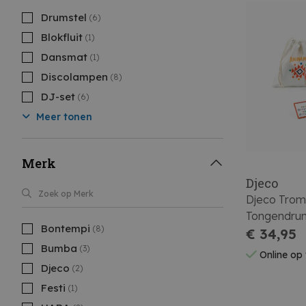
Drumstel
(6)
Blokfluit
(1)
Dansmat
(1)
Discolampen
(8)
DJ-set
(6)
Meer tonen
Merk
Djeco
Djeco Tro
Tongendru
Bontempi
(8)
€ 34,95
Bumba
(3)
Online op
Djeco
(2)
Festi
(1)