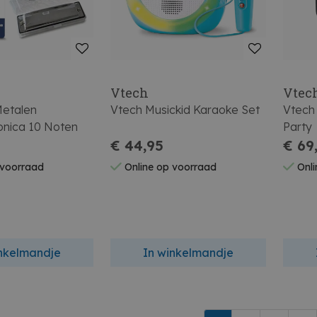
i
Vtech
Vtec
etalen
Vtech Musickid Karaoke Set
Vtech 
nica 10 Noten
Party
€ 44,95
€ 69
 voorraad
Online op voorraad
Onli
inkelmandje
In winkelmandje