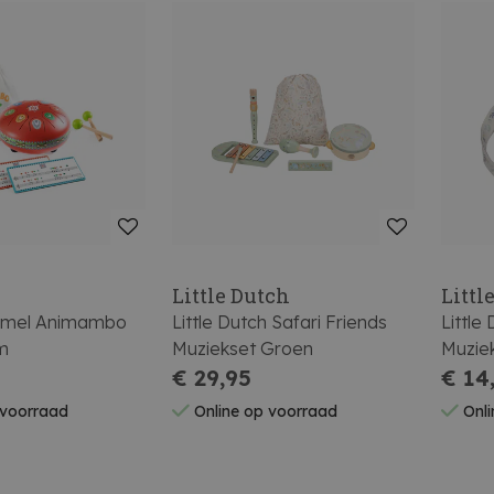
Little Dutch
Littl
mmel Animambo
Little Dutch Safari Friends
Little
m
Muziekset Groen
Muzie
€ 29,95
€ 14
 voorraad
Online op voorraad
Onli