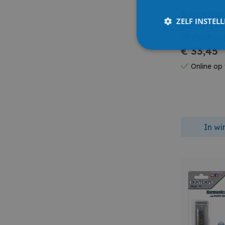
Bontemp
ZELF INSTEL
Bontempi Ki
70 Cm Pvc 
€ 33,45
Online op
In w