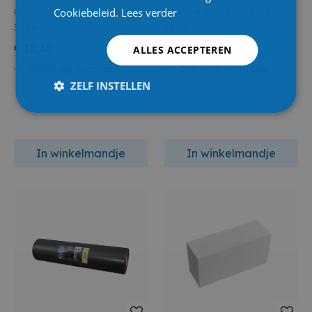
Cookiebeleid.
Lees verder
Pandser Dpc 50M/Rol 300Mu
Pandser Dpc 50M/Rol 300Mu
30Cm
10Cm
€ 15,65
€ 5,25
ALLES ACCEPTEREN
Online op voorraad
Online op voorraad
ZELF INSTELLEN
In winkelmandje
In winkelmandje