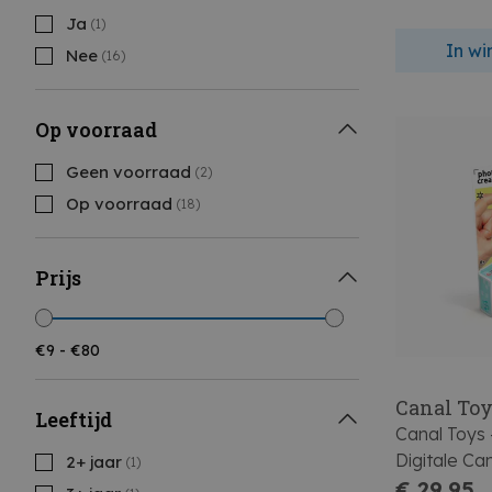
Ja
(1)
In w
Nee
(16)
Op voorraad
Geen voorraad
(2)
Op voorraad
(18)
Prijs
Canal To
Leeftijd
Canal Toys 
Digitale C
2+ jaar
(1)
€ 29,95