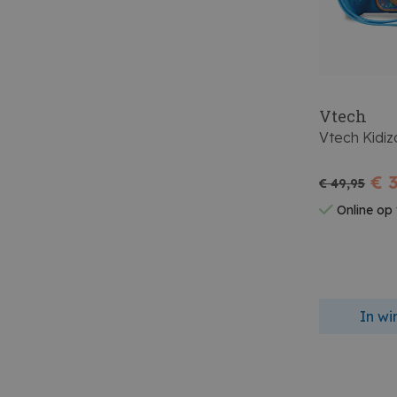
Vtech
Vtech Kidi
€ 
€ 49,95
Online op
In w