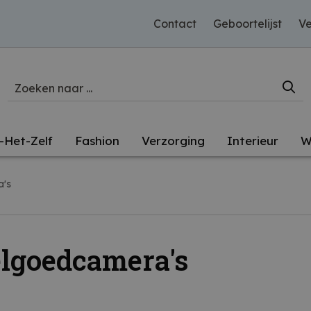
Contact
Geboortelijst
Ve
-Het-Zelf
Fashion
Verzorging
Interieur
W
a's
lgoedcamera's