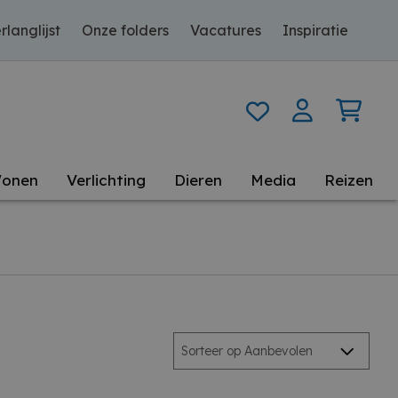
rlanglijst
Onze folders
Vacatures
Inspiratie
onen
Verlichting
Dieren
Media
Reizen