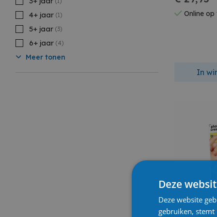
3+ jaar
(1)
Online op
4+ jaar
(1)
5+ jaar
(3)
6+ jaar
(4)
Meer tonen
In w
Deze websit
Deze website geb
gebruiken, stemt