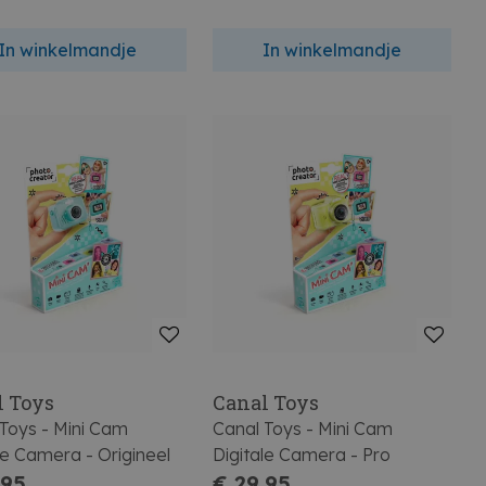
In winkelmandje
In winkelmandje
l Toys
Canal Toys
Toys - Mini Cam
Canal Toys - Mini Cam
le Camera - Origineel
Digitale Camera - Pro
,95
€ 29,95