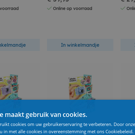
 voorraad
Online op voorraad
Onli
inkelmandje
In winkelmandje
e maakt gebruik van cookies.
ruikt cookies om uw gebruikerservaring te verbeteren. Door onze
 u in met alle cookies in overeenstemming met ons Cookiebeleid.