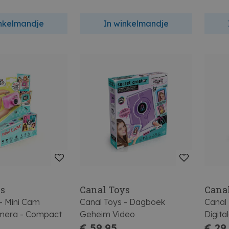
inkelmandje
In winkelmandje
ys
Canal Toys
Cana
- Mini Cam
Canal Toys - Dagboek
Canal 
amera - Compact
Geheim Video
Digita
€ 59,95
€ 29