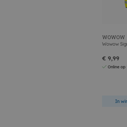
WOWOW
Wowow Sign
€ 9,99
Online op
In w