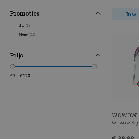
Promoties
In w
Ja
(1)
Nee
(33)
Prijs
WOWOW
Wowow Sign
€ 29,99