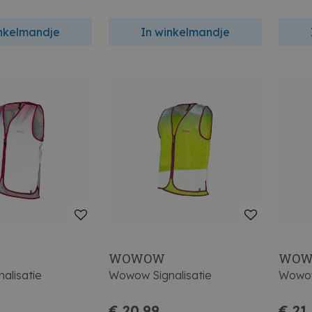
inkelmandje
In winkelmandje
WOWOW
WO
alisatie
Wowow Signalisatie
Wowow
€ 20,99
€ 21