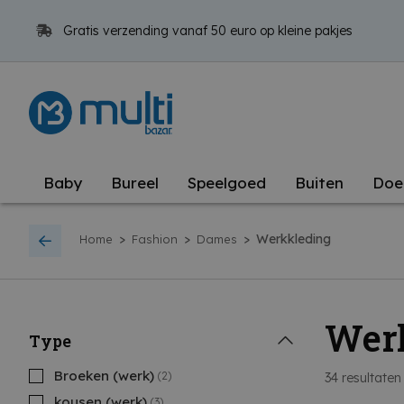
Gratis verzending vanaf 50 euro op kleine pakjes
Baby
Bureel
Speelgoed
Buiten
Doe
>
>
>
Werkkleding
Home
Fashion
Dames
Wer
Type
Broeken (werk)
(2)
34
resultaten
kousen (werk)
(3)