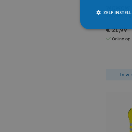
WOWOW
ZELF INSTEL
Wowow Sign
€ 21,99
Online op
In w