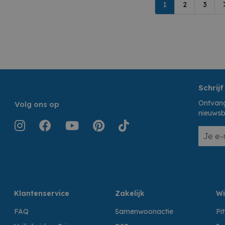
1
2
3
Schrijf
Ontvang
Volg ons op
nieuwsb
Klantenservice
Zakelijk
Wi
FAQ
Samenwoonactie
Pi