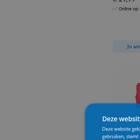
Online op
In w
Deze websit
Deze website geb
gebruiken, stemt