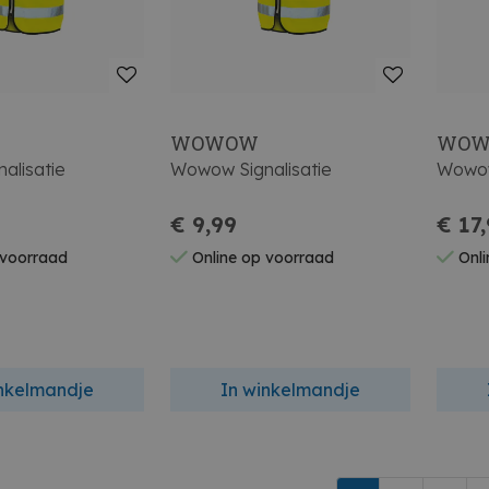
WOWOW
WO
alisatie
Wowow Signalisatie
Wowow
€ 9,99
€ 17
 voorraad
Online op voorraad
Onli
inkelmandje
In winkelmandje