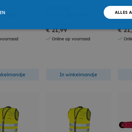
WOWOW
WO
LEN
ALLES 
alisatie
Wowow Signalisatie
Wowow
€ 21,99
€ 21
 voorraad
Online op voorraad
Onli
inkelmandje
In winkelmandje