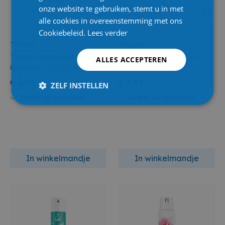
onze website te gebruiken, stemt u in met
alle cookies in overeenstemming met ons
Cookiebeleid.
Lees verder
Timotei
Timotei
Timotei Shampoo Met
Timotei Conditioner Pure
ALLES ACCEPTEREN
Kokosolie 2-in-1 300ml
Groene Thee 300ml
€ 2,95
€ 2,95
ZELF INSTELLEN
Online op voorraad
Online op voorraad
In winkelmandje
In winkelmandje