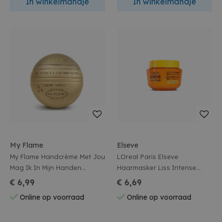
In winkelmandje
In winkelmandje
My Flame
Elseve
My Flame Handcrème Met Jou
LOreal Paris Elseve
Mag Ik In Mijn Handen
Haarmasker Liss Intense
Knijpen
Arganolie 300ml
€ 6,99
€ 6,69
Online op voorraad
Online op voorraad