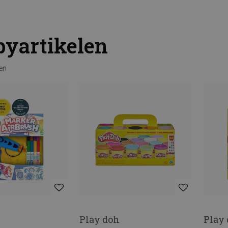
yartikelen
en
Play doh
Play