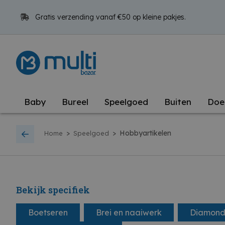
Gratis verzending vanaf €50 op kleine pakjes.
Baby
Bureel
Speelgoed
Buiten
Doe
>
>
Hobbyartikelen
Home
Speelgoed
Bekijk specifiek
Boetseren
Brei en naaiwerk
Diamond 