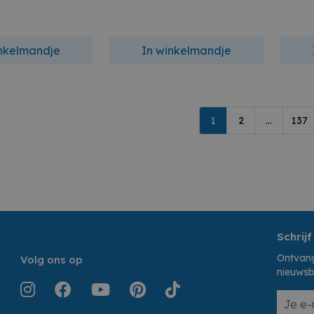
inkelmandje
In winkelmandje
1
2
...
137
Schrijf
Ontvang
Volg ons op
nieuwsb