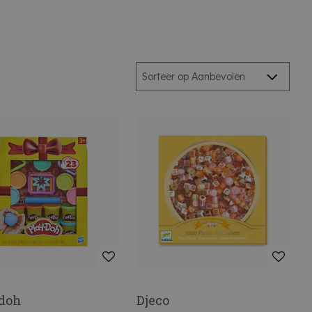
 doh
Djeco