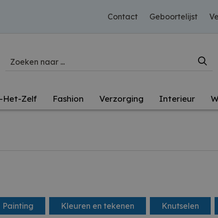
Contact
Geboortelijst
Ve
-Het-Zelf
Fashion
Verzorging
Interieur
W
Painting
Kleuren en tekenen
Knutselen