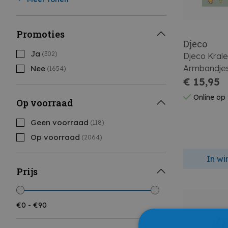
Promoties
Djeco
Ja
(302)
Djeco Kral
Armbandje
Nee
(1654)
Macramé R
€ 15,95
Online op
Op voorraad
Geen voorraad
(118)
Op voorraad
(2064)
In w
Prijs