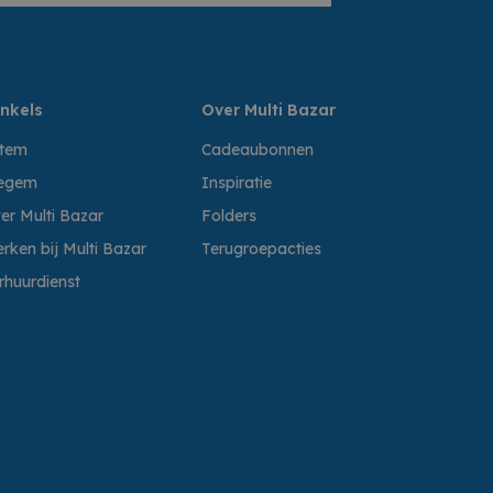
nkels
Over Multi Bazar
ttem
Cadeaubonnen
egem
Inspiratie
er Multi Bazar
Folders
rken bij Multi Bazar
Terugroepacties
rhuurdienst