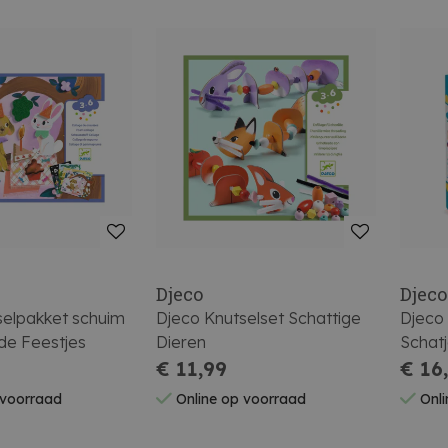
Djeco
Djeco
selpakket schuim
Djeco Knutselset Schattige
Djeco 
de Feestjes
Dieren
Schat
€ 11,99
€ 16
 voorraad
Online op voorraad
Onli