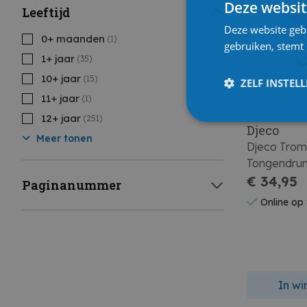
Deze websit
Leeftijd
Deze website geb
0+ maanden
(1)
gebruiken, stemt
1+ jaar
(35)
10+ jaar
(15)
ZELF INSTEL
11+ jaar
(1)
12+ jaar
(251)
Djeco
Meer tonen
Djeco Tro
Tongendru
€ 34,95
Paginanummer
Online op
In w