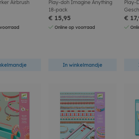
ker Airbrush
Play-doh Imagine Anything
Play-
18-pack
Gesch
€ 15,95
klei 
€ 17
 voorraad
Online op voorraad
Onli
inkelmandje
In winkelmandje