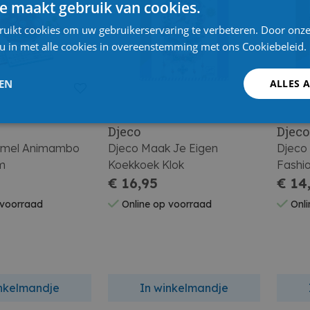
e maakt gebruik van cookies.
ruikt cookies om uw gebruikerservaring te verbeteren. Door onze
 u in met alle cookies in overeenstemming met ons Cookiebeleid.
LEN
ALLES 
Djeco
Djeco
mmel Animambo
Djeco Maak Je Eigen
Djeco
m
Koekkoek Klok
Fashio
€ 16,95
€ 14
 voorraad
Online op voorraad
Onli
inkelmandje
In winkelmandje