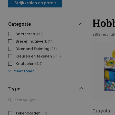
Strijkkralen en parels
Hobb
Categorie
Boetseren
(182)
2182
resultat
Brei en naaiwerk
(18)
Diamond Painting
(28)
Kleuren en tekenen
(760)
Knutselen
(513)
Meer tonen
Type
Crayola
Tekenborden
(53)