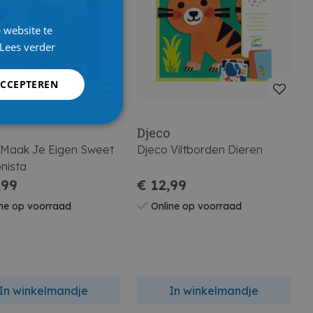
 website te
Lees verder
ACCEPTEREN
Djeco
 Maak Je Eigen Sweet
Djeco Viltborden Dieren
nista
,99
€ 12,99
ne op voorraad
Online op voorraad
In winkelmandje
In winkelmandje