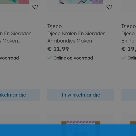
Djeco
Djeco
en En Sieraden
Djeco Kralen En Sieraden
Djeco 
s Maken
Armbandjes Maken
En Po
oze
€ 11,99
€ 19
 voorraad
Online op voorraad
Onli
inkelmandje
In winkelmandje