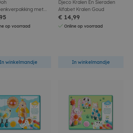
Doh
Djeco Kralen En Sieraden
enkverpakking met
Alfabet Kralen Goud
en gereedschap
,95
€ 14,99
ne op voorraad
Online op voorraad
In winkelmandje
In winkelmandje