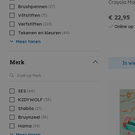
Crayola Mar
Brushpennen
(27)
Viltstiften
(71)
€ 22,95
Verfstiften
(223)
Online op
Tekenen en kleuren
(44)
Meer tonen
Merk
In w
SES
(66)
KIDYWOLF
(28)
Stabilo
(27)
Bruynzeel
(36)
Hama
(34)
Meer tonen