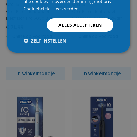
alle cookies in overeenstemming met ons
Oral B
Oral B
Cookiebeleid.
Lees verder
Oral B Tandenborstel
Oral B Tandenborstel
Elektrisch Pro 3000 Blauw
Elektrisch Io3s Mat Zwart
ALLES ACCEPTEREN
€ 71,99
€ 93,65
Online op voorraad
Online op voorraad
ZELF INSTELLEN
In winkelmandje
In winkelmandje