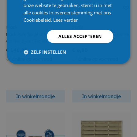
onze website te gebruiken, stemt u in met
alle cookies in overeenstemming met ons
Cookiebeleid.
Lees verder
Mack
Scala
Mack Multiflex Shutters 220
Scala Ronde Paal Eco 60mm
ALLES ACCEPTEREN
Cm Rvs Zwart Txt Gecoat
Grijs 1.75m
€ 146,25
€ 6,80
ZELF INSTELLEN
Online op voorraad
Online op voorraad
In winkelmandje
In winkelmandje