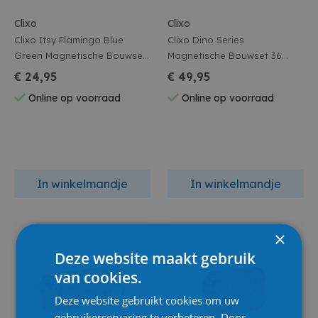
Clixo
Clixo
Clixo Itsy Flamingo Blue
Clixo Dino Series
Green Magnetische Bouwset
Magnetische Bouwset 36
18 Stuks
Stuks
€ 24,95
€ 49,95
Online op voorraad
Online op voorraad
In winkelmandje
In winkelmandje
×
Deze website maakt gebruik
van cookies.
Deze website gebruikt cookies om uw
gebruikerservaring te verbeteren. Door