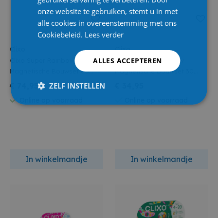
onze website te gebruiken, stemt u in met
alle cookies in overeenstemming met ons
Cookiebeleid.
Lees verder
Clixo
Clixo
ALLES ACCEPTEREN
Clixo Super Rainbow
Clixo Crew Pink Yellow
Magnetische Bouwset 60
Magnetische Bouwset 30
Stuks
Stuks
€ 74,95
ZELF INSTELLEN
€ 34,95
Online op voorraad
Online op voorraad
In winkelmandje
In winkelmandje