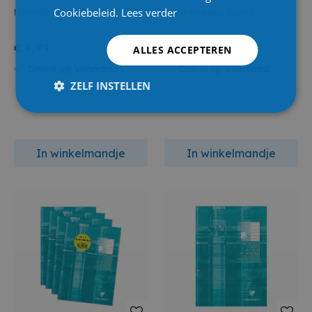
Cookiebeleid.
Lees verder
Notitieboekje Blanco
Notitieboekje Notes
€ 4,99
€ 4,99
ALLES ACCEPTEREN
Online op voorraad
Online op voorraad
ZELF INSTELLEN
In winkelmandje
In winkelmandje