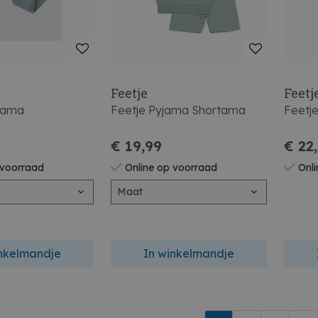
Feetje
Feetj
jama
Feetje Pyjama Shortama
Feetj
€ 19,99
€ 22
 voorraad
Online op voorraad
Onli
Maat
inkelmandje
In winkelmandje