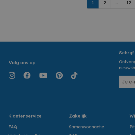
1
2
...
12
Schrijf
Ontvang
Volg ons op
nieuwsb
Klantenservice
Zakelijk
Wi
FAQ
Samenwoonactie
Pi