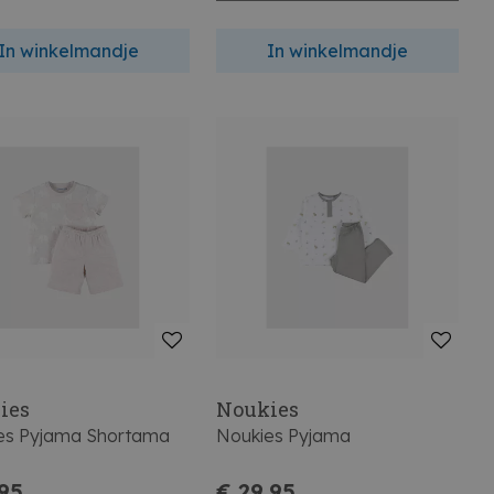
In winkelmandje
In winkelmandje
ies
Noukies
es Pyjama Shortama
Noukies Pyjama
,95
€ 29,95