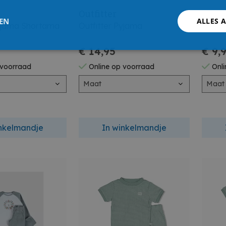
Outfitter
Outfi
LEN
ALLES 
Pyjama Shortama
Outfitter Pyjama
Outfi
€ 14,95
€ 9,
 voorraad
Online op voorraad
Onli
Maat
Maat
inkelmandje
In winkelmandje