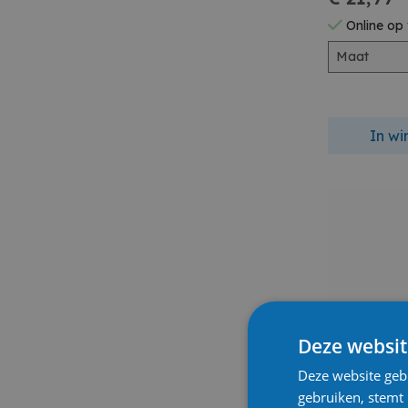
Online op
Maat
In w
Deze websit
Deze website geb
gebruiken, stemt