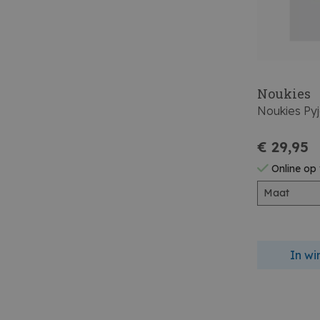
Noukies
Noukies Py
€ 29,95
Online op
Maat
In w