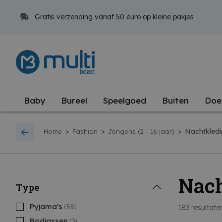
Gratis verzending vanaf 50 euro op kleine pakjes
Baby
Bureel
Speelgoed
Buiten
Doe
>
>
>
Nachtkled
Home
Fashion
Jongens (2 - 16 jaar)
Nach
Type
Pyjama's
(88)
183
resultate
Badjassen
(3)