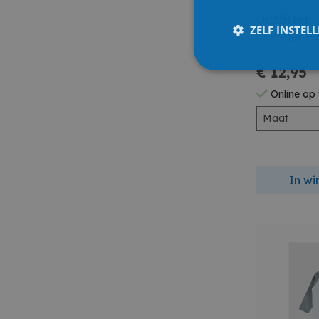
Outfitter
ZELF INSTEL
Outfitter 
€ 12,95
Online op
Maat
In w