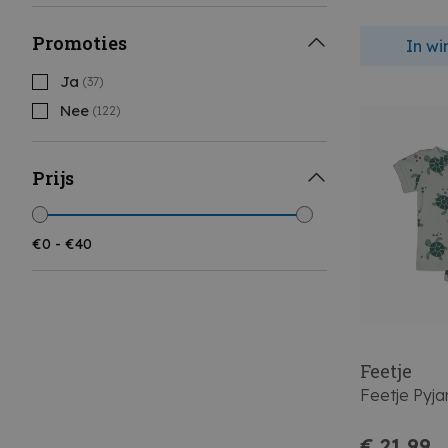
Promoties
In w
Ja
(37)
Nee
(122)
Prijs
Feetje
Feetje Pyj
€ 21,99