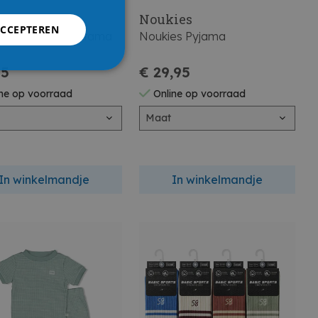
tter
Noukies
ACCEPTEREN
tter Pyjama Shortama
Noukies Pyjama
95
€ 29,95
ne op voorraad
Online op voorraad
Maat
In winkelmandje
In winkelmandje