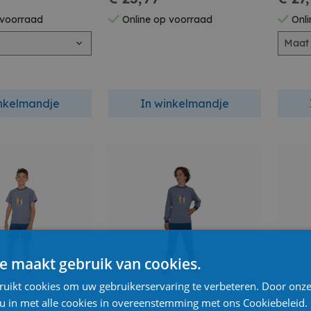
 voorraad
Online op voorraad
Onli
Maat
inkelmandje
In winkelmandje
e maakt gebruik van cookies.
ruikt cookies om uw gebruikerservaring te verbeteren. Door onze
 u in met alle cookies in overeenstemming met ons Cookiebeleid.