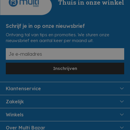
Thuis in onze winkel
Schrijf je in op onze nieuwsbrief
Ontvang tal van tips en promoties. We sturen onze
nieuwsbrief een aantal keer per maand uit.
Inschrijven
Klantenservice
FAQ
Zakelijk
Veiligheid en Privacy
Samenwoonactie
Winkels
Veilig Betalen
B2B
Pittem
Over Multi Bazar
Leveren aan huis