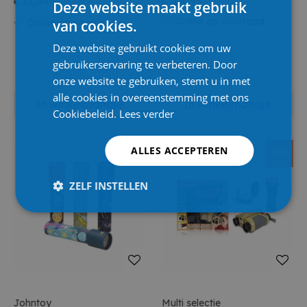
€ 10,99
€ 24,95
€ 11,99
Deze website maakt gebruik
Online op voorraad
van cookies.
Online op voorraad
Deze website gebruikt cookies om uw
gebruikerservaring te verbeteren. Door
onze website te gebruiken, stemt u in met
alle cookies in overeenstemming met ons
In winkelmandje
In winkelmandje
Cookiebeleid.
Lees verder
ALLES ACCEPTEREN
50%
ZELF INSTELLEN
Johntoy
Multi selectie