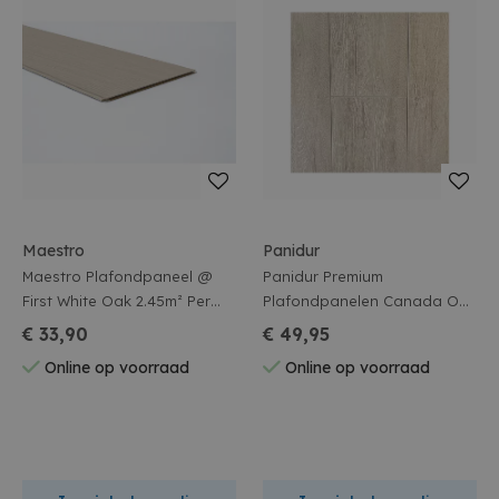
Maestro
Panidur
Maestro Plafondpaneel @
Panidur Premium
First White Oak 2.45m² Per
Plafondpanelen Canada Oak
Pak
2.6m² Per Pak
€ 33,90
€ 49,95
Online op voorraad
Online op voorraad