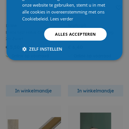
onze website te gebruiken, stemt u in met
alle cookies in overeenstemming met ons
Cookiebeleid.
Lees verder
D-line
Wolfcraft
D-line Lijst Halve Cirkel 16x8
Wolfcraft Universele Wig
ALLES ACCEPTEREN
2m Zwart
35x6x60mm
€ 5,50
€ 6,40
ZELF INSTELLEN
Online op voorraad
Online op voorraad
In winkelmandje
In winkelmandje