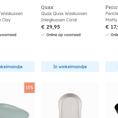
Quax
Peric
 Waskussen
Quax Quax Waskussen
Pericl
n Clay
Inlegkussen Coral
€ 29,95
€ 17
 voorraad
Online op voorraad
Onli
inkelmandje
In winkelmandje
15%