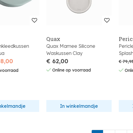
Quax
Peric
ankleedkussen
Quax Mamee Silicone
Peric
ua
Waskussen Clay
Splas
68,00
€ 62,00
€ 79,9
Online op voorraad
 voorraad
Onli
inkelmandje
In winkelmandje