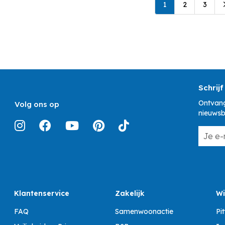
1
2
3
Schrijf
Ontvang
Volg ons op
nieuwsb
Klantenservice
Zakelijk
Wi
FAQ
Samenwoonactie
Pi