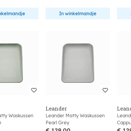
inkelmandje
In winkelmandje
Leander
Lean
atty Waskussen
Leander Matty Waskussen
Leand
n
Pearl Grey
Cappu
€ 129,00
€ 12