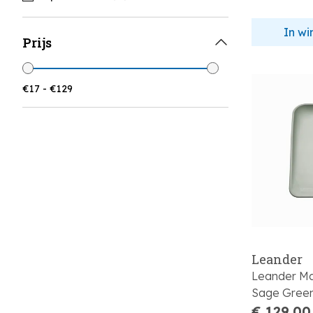
In w
Prijs
Leander
Leander M
Sage Gree
€ 129,00