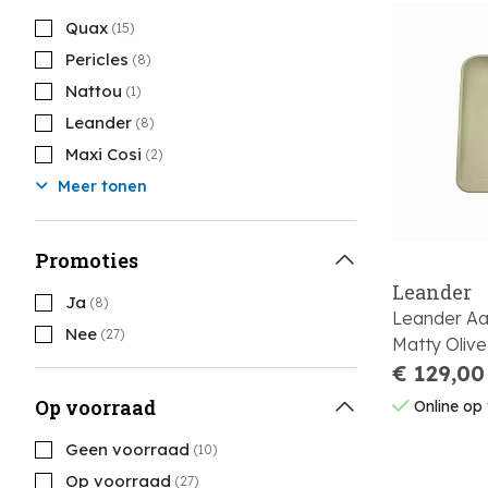
Quax
(15)
Pericles
(8)
Nattou
(1)
Leander
(8)
Maxi Cosi
(2)
Meer tonen
Promoties
Leander
Ja
(8)
Leander Aa
Nee
(27)
Matty Olive 
€ 129,00
Op voorraad
Online op
Geen voorraad
(10)
Op voorraad
(27)