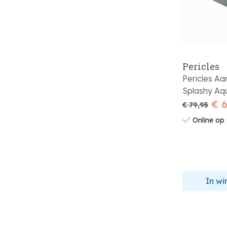
Pericles
Pericles A
Splashy Aq
€ 
€ 79,95
Online op
In w