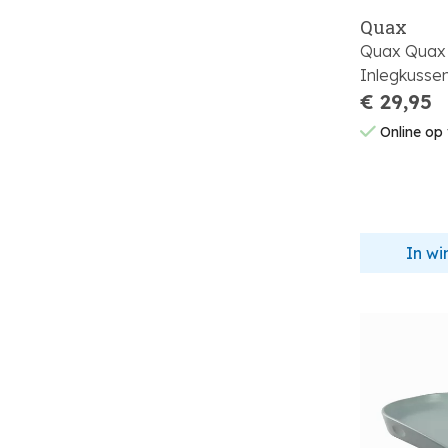
Quax
Quax Quax
Inlegkusse
€ 29,95
Online op
In w