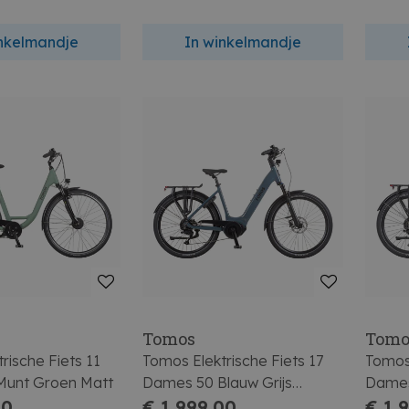
inkelmandje
In winkelmandje
Tomos
Tomo
rische Fiets 11
Tomos Elektrische Fiets 17
Tomos 
Munt Groen Matt
Dames 50 Blauw Grijs
Dames
00
Glanzend
€ 1.999,00
€ 1.