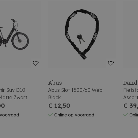
Abus
Dand
hir Suv D10
Abus Slot 1500/60 Web
Fiets
Matte Zwart
Black
Assor
00
€ 12,50
€ 39
 voorraad
Online op voorraad
Onli