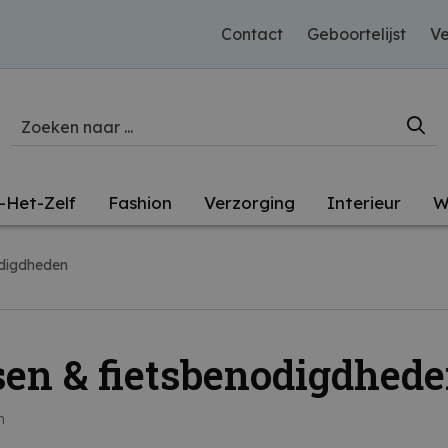
Contact
Geboortelijst
Ve
-Het-Zelf
Fashion
Verzorging
Interieur
W
odigdheden
sen & fietsbenodigdhed
n