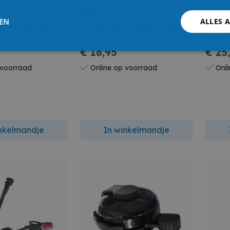
Galico
Galic
LEN
ALLES 
etstas Monroe
Fietsenrek 2 Fietsen Mat
Fietse
ortiment
Zwart
Zwart
€ 16,95
€ 25
 voorraad
Online op voorraad
Onli
inkelmandje
In winkelmandje