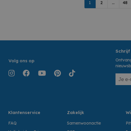
1
2
...
48
Schrijf
Ontvang
Volg ons op
nieuwsb
Klantenservice
Zakelijk
Wi
FAQ
Samenwoonactie
Pi