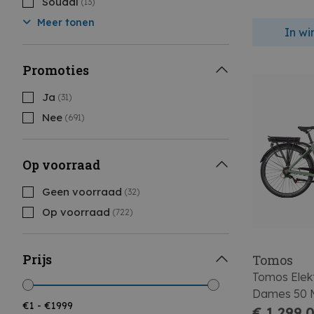
Soudal
(13)
Meer tonen
In w
Promoties
Ja
(31)
Nee
(691)
Op voorraad
Geen voorraad
(32)
Op voorraad
(722)
Prijs
Tomos
Tomos Elekt
Dames 50 
€ 1.299,