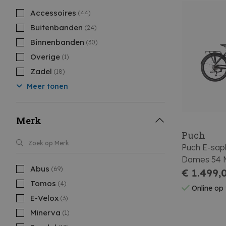
Accessoires
(44)
Buitenbanden
(24)
Binnenbanden
(30)
Overige
(1)
Zadel
(18)
Meer tonen
Merk
Puch
Puch E-sap
Dames 54 
Abus
(69)
€ 1.499,
Tomos
(4)
Online op
E-Velox
(3)
Minerva
(1)