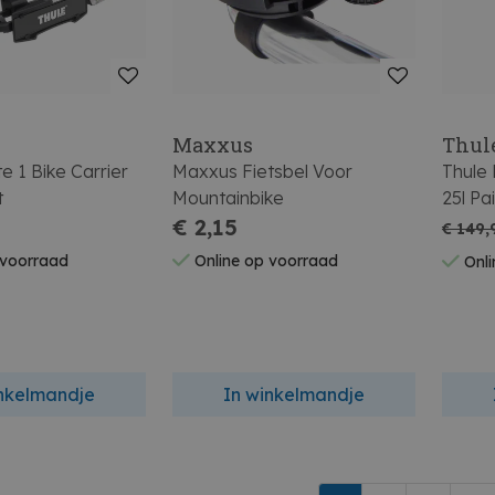
Maxxus
Thul
te 1 Bike Carrier
Maxxus Fietsbel Voor
Thule 
t
Mountainbike
25l Pa
€ 2,15
€ 149,
 voorraad
Online op voorraad
Onli
inkelmandje
In winkelmandje