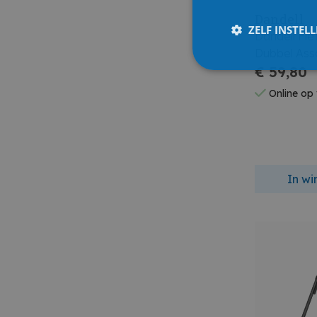
Dandell
ZELF INSTEL
Dandell Fi
Dubbel Ass
€ 59,80
Online op
In w