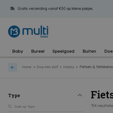
Gratis verzending vanaf €50 op kleine pakjes.
Baby
Bureel
Speelgoed
Buiten
Doe
>
>
>
Fietsen & fietsben
Home
Doe-Het-Zelf
Hobby
Fiet
Type
754
resultate