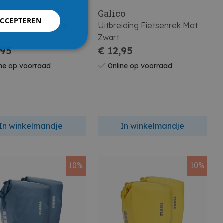
o
Galico
ACCEPTEREN
nrek 3 Fietsen Mat
Uitbreiding Fietsenrek Mat
Zwart
,95
€ 12,95
ne op voorraad
Online op voorraad
In winkelmandje
In winkelmandje
10%
10%