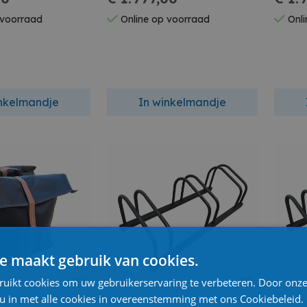
 voorraad
Online op voorraad
Onli
inkelmandje
In winkelmandje
e maakt gebruik van cookies.
ruikt cookies om uw gebruikerservaring te verbeteren. Door onze
 u in met alle cookies in overeenstemming met ons Cookiebeleid.