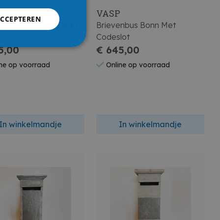
P
VASP
ACCEPTEREN
enbus Firenze S Zwart
Brievenbus Bonn Met
Codeslot
5,00
€ 645,00
ne op voorraad
Online op voorraad
In winkelmandje
In winkelmandje