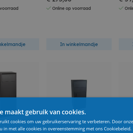
 voorraad
Online op voorraad
Onli
inkelmandje
In winkelmandje
e maakt gebruik van cookies.
ruikt cookies om uw gebruikerservaring te verbeteren. Door onze
 u in met alle cookies in overeenstemming met ons Cookiebeleid.