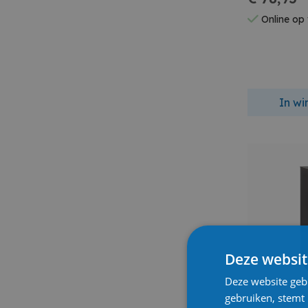
Online op
In w
Deze websit
Deze website geb
gebruiken, stemt