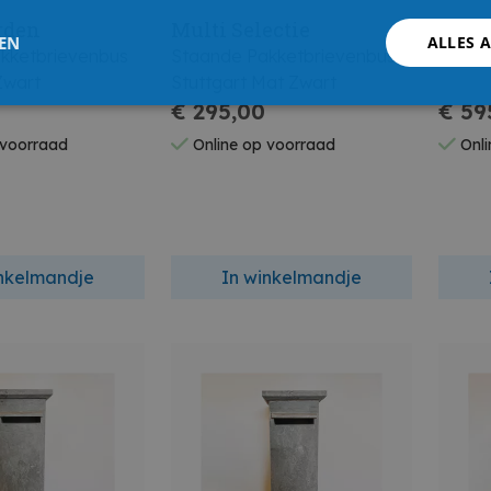
rden
Multi Selectie
VAS
LEN
ALLES 
kketbrievenbus
Staande Pakketbrievenbus
Briev
Zwart
Stuttgart Mat Zwart
€ 295,00
€ 59
 voorraad
Online op voorraad
Onli
inkelmandje
In winkelmandje