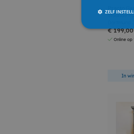
Practo Ga
ZELF INSTEL
Staande Pa
Dortmund 
€ 199,00
Online op
In w