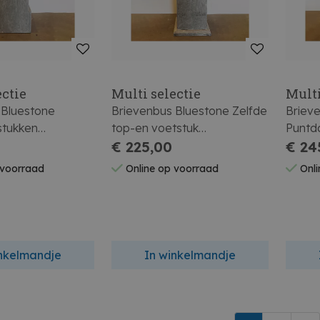
ectie
Multi selectie
Multi
 Bluestone
Brievenbus Bluestone Zelfde
Briev
 stukken
top-en voetstuk
Puntd
0cm
105x40x40cm
€ 225,00
€ 24
 voorraad
Online op voorraad
Onli
inkelmandje
In winkelmandje