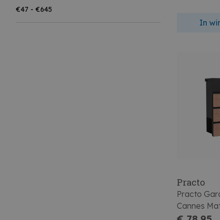
In w
Practo
Practo Gar
Cannes Mat
€ 78,95