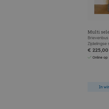
Multi sel
Brievenbus
Zijdelingse
105x40x4
€ 225,00
Online op
In w