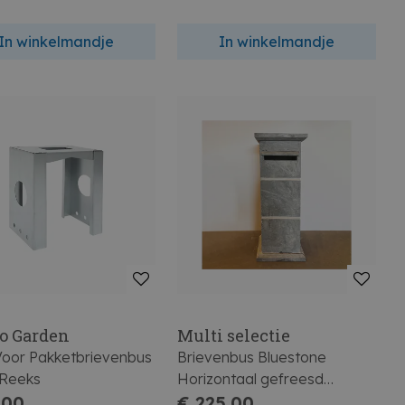
In winkelmandje
In winkelmandje
to Garden
Multi selectie
Voor Pakketbrievenbus
Brievenbus Bluestone
Reeks
Horizontaal gefreesd
,00
105x40x40cm
€ 225,00