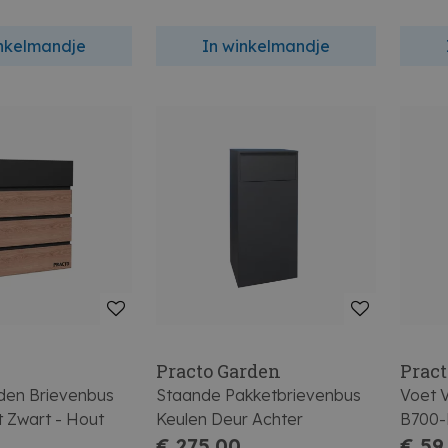
inkelmandje
In winkelmandje
Practo Garden
Prac
den Brievenbus
Staande Pakketbrievenbus
Voet 
 Zwart - Hout
Keulen Deur Achter
B700-
€ 275,00
€ 59